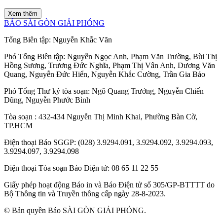
Xem thêm
BÁO SÀI GÒN GIẢI PHÓNG
Tổng Biên tập:
Nguyễn Khắc Văn
Phó Tổng Biên tập:
Nguyễn Ngọc Anh
,
Phạm Văn Trường
,
Bùi Thị
Hồng Sương
,
Trương Đức Nghĩa
,
Phạm Thị Vân Anh
,
Dương Văn
Quang
,
Nguyễn Đức Hiển
,
Nguyễn Khắc Cường
,
Trần Gia Bảo
Phó Tổng Thư ký tòa soạn:
Ngô Quang Trưởng
,
Nguyễn Chiến
Dũng
,
Nguyễn Phước Bình
Tòa soạn
: 432-434 Nguyễn Thị Minh Khai, Phường Bàn Cờ,
TP.HCM
Điện thoại Báo SGGP
: (028) 3.9294.091, 3.9294.092, 3.9294.093,
3.9294.097, 3.9294.098
Điện thoại Tòa soạn Báo Điện tử
: 08 65 11 22 55
Giấy phép hoạt động Báo in và Báo Điện tử số 305/GP-BTTTT do
Bộ Thông tin và Truyền thông cấp ngày 28-8-2023.
© Bản quyền Báo SÀI GÒN GIẢI PHÓNG.