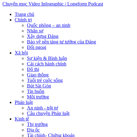
Chuyên mục
Video
Infographic / Longform
Podcast
Trang chủ
Chính trị
Quốc phòng – an ninh
Nhân sự
Xây dựng Đảng
Bảo vệ nền tảng tư tưởng của Đảng
Đối ngoại
Xã hội
Sự kiện & Bình luận
Cải cách hành chính
Đô thị
Giao thông
Tuổi trẻ cuộc sống
Bút Sài Gòn
Tin buồn
Môi trường
Pháp luật
An ninh - trật tự
Câu chuyện Pháp luật
Kinh tế
Thị trường
Địa ốc
Tài chính- Chứng khoán