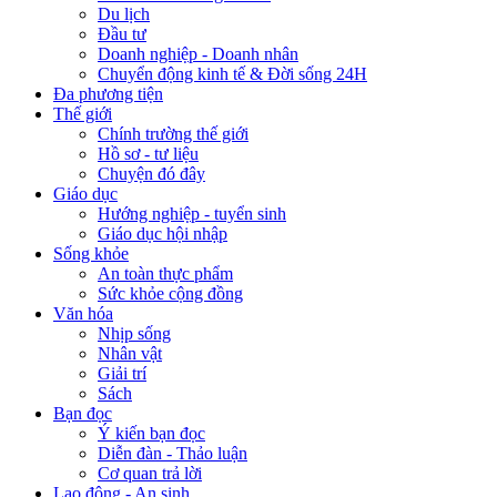
Du lịch
Đầu tư
Doanh nghiệp - Doanh nhân
Chuyển động kinh tế & Đời sống 24H
Đa phương tiện
Thế giới
Chính trường thế giới
Hồ sơ - tư liệu
Chuyện đó đây
Giáo dục
Hướng nghiệp - tuyển sinh
Giáo dục hội nhập
Sống khỏe
An toàn thực phẩm
Sức khỏe cộng đồng
Văn hóa
Nhịp sống
Nhân vật
Giải trí
Sách
Bạn đọc
Ý kiến bạn đọc
Diễn đàn - Thảo luận
Cơ quan trả lời
Lao động - An sinh