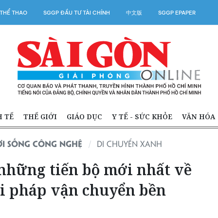
THỂ THAO
SGGP ĐẦU TƯ TÀI CHÍNH
中文版
SGGP EPAPER
H TẾ
THẾ GIỚI
GIÁO DỤC
Y TẾ - SỨC KHỎE
VĂN HÓA
ỜI SỐNG CÔNG NGHỆ
DI CHUYỂN XANH
 những tiến bộ mới nhất về
ải pháp vận chuyển bền