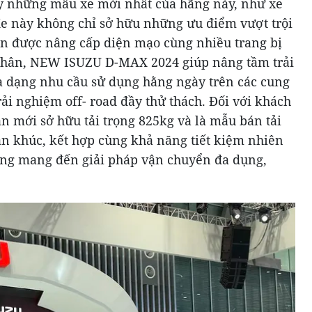
bày những mẫu xe mới nhất của hãng này, như xe
e này không chỉ sở hữu những ưu điểm vượt trội
òn được nâng cấp diện mạo cùng nhiều trang bị
 nhân, NEW ISUZU D-MAX 2024 giúp nâng tầm trải
 dạng nhu cầu sử dụng hằng ngày trên các cung
ải nghiệm off- road đầy thử thách. Đối với khách
n mới sở hữu tải trọng 825kg và là mẫu bán tải
ân khúc, kết hợp cùng khả năng tiết kiệm nhiên
rưng mang đến giải pháp vận chuyển đa dụng,