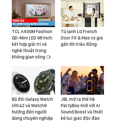
TCL A400M Fashion
Tủ lạnh LG French
QD-Mini LED 98 Inch:
Door Fit & Max có giá
kết hợp giải trí và
gần 60 triệu đồng
nghệ thuật trong
không gian sống
Bộ đôi Galaxy Watch
JBL mở ra thế hệ
Ultra2 và Watch9
PartyBox mới với AI
hướng đến người
Sound Boost và thiết
dùng chuyên nghiệp
kế lục giác độc đáo