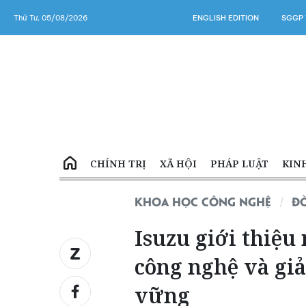
Thứ Tư, 05/08/2026
ENGLISH EDITION
SGGP 
CHÍNH TRỊ
XÃ HỘI
PHÁP LUẬT
KIN
KHOA HỌC CÔNG NGHỆ
Đ
Isuzu giới thiệu
công nghệ và gi
vững