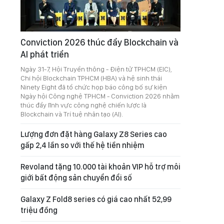
Conviction 2026 thúc đẩy Blockchain và
AI phát triển
Ngày 31-7, Hội Truyền thông - Điện tử TPHCM (EIC),
Chi hội Blockchain TPHCM (HBA) và hệ sinh thái
Ninety Eight đã tổ chức họp báo công bố sự kiện
Ngày hội Công nghệ TPHCM - Conviction 2026 nhằm
thúc đẩy lĩnh vực công nghệ chiến lược là
Blockchain và Trí tuệ nhân tạo (AI).
Lượng đơn đặt hàng Galaxy Z8 Series cao
gấp 2,4 lần so với thế hệ tiền nhiệm
Revoland tặng 10.000 tài khoản VIP hỗ trợ môi
giới bất động sản chuyển đổi số
Galaxy Z Fold8 series có giá cao nhất 52,99
triệu đồng