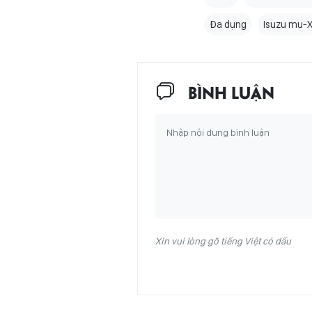
Đa dụng
Isuzu mu-
BÌNH LUẬN
Xin vui lòng gõ tiếng Việt có dấu