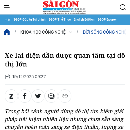
中文
SGGP Đầu tư Tài chính
SGGP Thể Thao
English Edition
SGGP Epaper
KHOA HỌC CÔNG NGHỆ
ĐỜI SỐNG CÔNG NGHỆ
Xe lai điện dần được quan tâm tại đô
thị lớn
19/12/2025 09:27
Trong bối cảnh người dùng đô thị tìm kiếm giải
pháp tiết kiệm nhiên liệu nhưng chưa sẵn sàng
chuyển hoàn toàn sang xe điện thuần, lượng xe