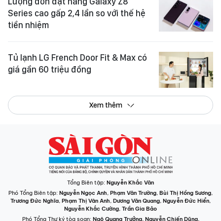
Lượng đơn đặt hàng Galaxy Z8
Series cao gấp 2,4 lần so với thế hệ
tiền nhiệm
Tủ lạnh LG French Door Fit & Max có
giá gần 60 triệu đồng
Xem thêm
Tổng Biên tập:
Nguyễn Khắc Văn
Phó Tổng Biên tập:
Nguyễn Ngọc Anh
,
Phạm Văn Trường
,
Bùi Thị Hồng Sương
,
Trương Đức Nghĩa
,
Phạm Thị Vân Anh
,
Dương Văn Quang
,
Nguyễn Đức Hiển
,
Nguyễn Khắc Cường
,
Trần Gia Bảo
Phó Tổng Thư ký tòa soạn:
Ngô Quang Trưởng
,
Nguyễn Chiến Dũng
,