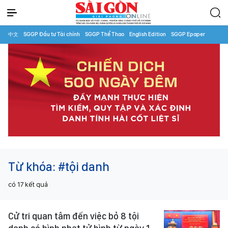
中文
SGGP Đầu tư Tài chính
SGGP Thể Thao
English Edition
SGGP Epaper
Từ khóa:
#tội danh
có
17
kết quả
Cử tri quan tâm đến việc bỏ 8 tội