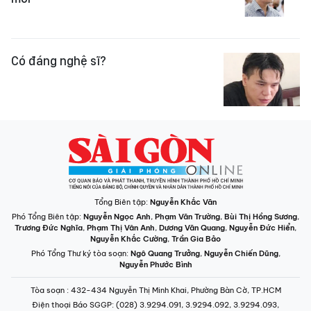
Có đáng nghệ sĩ?
Tổng Biên tập:
Nguyễn Khắc Văn
Phó Tổng Biên tập:
Nguyễn Ngọc Anh
,
Phạm Văn Trường
,
Bùi Thị Hồng Sương
,
Trương Đức Nghĩa
,
Phạm Thị Vân Anh
,
Dương Văn Quang
,
Nguyễn Đức Hiển
,
Nguyễn Khắc Cường
,
Trần Gia Bảo
Phó Tổng Thư ký tòa soạn:
Ngô Quang Trưởng
,
Nguyễn Chiến Dũng
,
Nguyễn Phước Bình
Tòa soạn
: 432-434 Nguyễn Thị Minh Khai, Phường Bàn Cờ, TP.HCM
Điện thoại Báo SGGP
: (028) 3.9294.091, 3.9294.092, 3.9294.093,