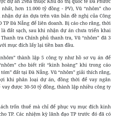
được dự án 29ha thuộc Khu đô thị quốc tế Đa Phước
n nhất, hơn 11.000 tỷ đồng - PV), Vũ “nhôm” cho
h nhận dự án dựa trên văn bản đề nghị của Công
 TP Đà Nẵng để liên doanh. Bị cáo cho rằng, thời
là đất sạch, sau khi nhận dự án chưa triển khai
 Thanh tra Chính phủ thanh tra, Vũ “nhôm” đã 3
 với mục đích lấy lại tiền ban đầu.
“nhôm” thành lập 5 công ty như hồ sơ vụ án để
“nhôm” cho biết rất “kinh hoàng” khi trong cáo
 tóm” đất tại Đà Nẵng. Vũ “nhôm” giải thích rằng,
lợi khi phân loại dự án, đồng thời để vay ngân
ể vay được 30-50 tỷ đồng, thành lập nhiều công ty
lách trốn thuế mà chỉ để phục vụ mục đích kinh
ho TP. Các nhiệm kỳ lãnh đạo TP trước đó đã có