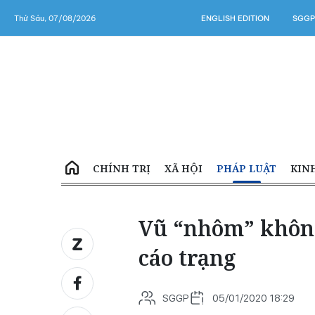
Thứ Sáu, 07/08/2026
ENGLISH EDITION
SGGP
CHÍNH TRỊ
XÃ HỘI
PHÁP LUẬT
KIN
Vũ “nhôm” không
cáo trạng
SGGP
05/01/2020 18:29