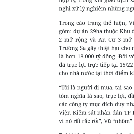
hợp lý, trong khi giao dịch
nghị xử lý nghiêm những ngư
Trong cáo trạng thể hiện, V
gồm: dự án 29ha thuộc Khu đ
2 mở rộng và An Cư 3 mở r
Trường Sa gây thiệt hại cho 
là hơn 18.000 tỷ đồng. Đối v
đã trục lợi trực tiếp tại 15/
cho nhà nước tại thời điểm kh
“Tôi là người đi mua, tại sa
tóm nghĩa là sao, trục lợi, đ
các công ty mục đích duy nhấ
Viện Kiểm sát nhân dân TP H
vì nó rất rắc rối”, Vũ “nhôm”