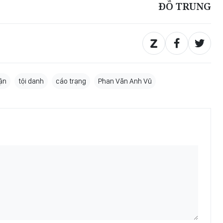
ĐỖ TRUNG
ận
tội danh
cáo trạng
Phan Văn Anh Vũ