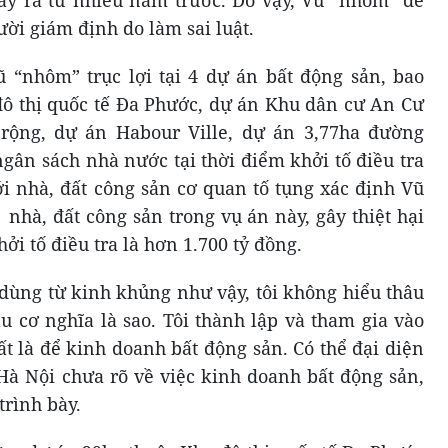
 xảy ra từ nhiều năm trước. Do vậy, Vũ “nhôm” đề
ời giám định do làm sai luật.
ũ “nhôm” trục lợi tại 4 dự án bất động sản, bao
ô thị quốc tế Đa Phước, dự án Khu dân cư An Cư
ộng, dự án Habour Ville, dự án 3,77ha đường
ngân sách nhà nước tại thời điểm khởi tố điều tra
ới nhà, đất công sản cơ quan tố tụng xác định Vũ
22 nhà, đất công sản trong vụ án này, gây thiệt hại
ởi tố điều tra là hơn 1.700 tỷ đồng.
o dùng từ kinh khủng như vậy, tôi không hiểu thâu
ầu cơ nghĩa là sao. Tôi thành lập và tham gia vào
t là để kinh doanh bất động sản. Có thể đại diện
à Nội chưa rõ về việc kinh doanh bất động sản,
 trình bày.