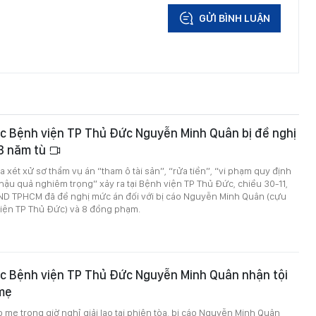
GỬI BÌNH LUẬN
c Bệnh viện TP Thủ Đức Nguyễn Minh Quân bị đề nghị
3 năm tù
a xét xử sơ thẩm vụ án “tham ô tài sản”, “rửa tiền”, “vi phạm quy định
hậu quả nghiêm trọng” xảy ra tại Bệnh viện TP Thủ Đức, chiều 30-11,
SND TPHCM đã đề nghị mức án đối với bị cáo Nguyễn Minh Quân (cựu
iện TP Thủ Đức) và 8 đồng phạm.
c Bệnh viện TP Thủ Đức Nguyễn Minh Quân nhận tội
 mẹ
 mẹ trong giờ nghỉ giải lao tại phiên tòa, bị cáo Nguyễn Minh Quân