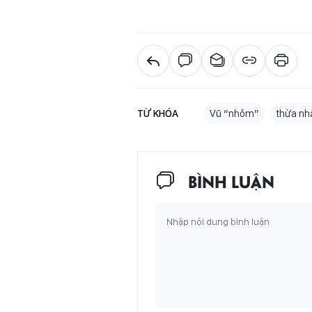
TỪ KHÓA
Vũ “nhôm”
thừa nh
BÌNH LUẬN