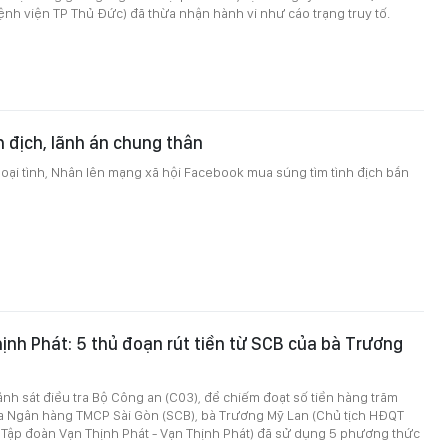
nh viện TP Thủ Đức) đã thừa nhận hành vi như cáo trạng truy tố.
h địch, lãnh án chung thân
goại tình, Nhân lên mạng xã hội Facebook mua súng tìm tình địch bắn
ịnh Phát: 5 thủ đoạn rút tiền từ SCB của bà Trương
h sát điều tra Bộ Công an (C03), để chiếm đoạt số tiền hàng trăm
a Ngân hàng TMCP Sài Gòn (SCB), bà Trương Mỹ Lan (Chủ tịch HĐQT
 Tập đoàn Vạn Thịnh Phát - Vạn Thịnh Phát) đã sử dụng 5 phương thức