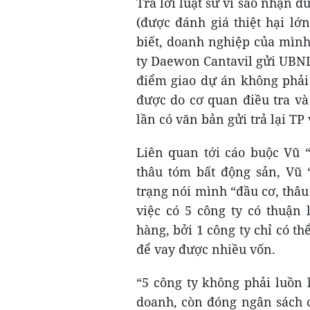
Trả lời luật sư vì sao nhận 
(được đánh giá thiệt hại lớ
biết, doanh nghiệp của mìn
ty Daewon Cantavil gửi UBND
điểm giao dự án không phải 
được do cơ quan điều tra và
lần có văn bản gửi trả lại TP
Liên quan tới cáo buộc Vũ 
thâu tóm bất động sản, Vũ 
trạng nói mình “đầu cơ, thâu
việc có 5 công ty có thuận 
hàng, bởi 1 công ty chỉ có th
để vay được nhiều vốn.
“5 công ty không phải luồn 
doanh, còn đóng ngân sách c