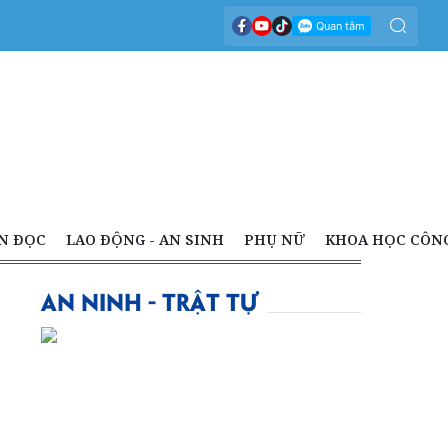
N ĐỌC
LAO ĐỘNG - AN SINH
PHỤ NỮ
KHOA HỌC CÔN
AN NINH - TRẬT TỰ