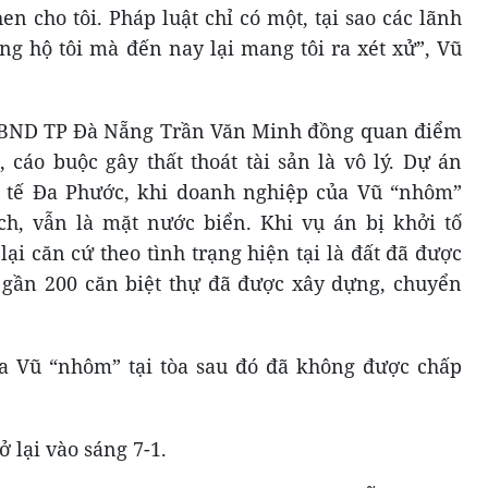
n cho tôi. Pháp luật chỉ có một, tại sao các lãnh
ủng hộ tôi mà đến nay lại mang tôi ra xét xử”, Vũ
 UBND TP Đà Nẵng Trần Văn Minh đồng quan điểm
 cáo buộc gây thất thoát tài sản là vô lý. Dự án
 tế Đa Phước, khi doanh nghiệp của Vũ “nhôm”
ch, vẫn là mặt nước biển. Khi vụ án bị khởi tố
 lại căn cứ theo tình trạng hiện tại là đất đã được
n gần 200 căn biệt thự đã được xây dựng, chuyển
ủa Vũ “nhôm” tại tòa sau đó đã không được chấp
ở lại vào sáng 7-1.