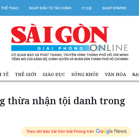
 THỂ THAO
SGGP ĐẦU TƯ TÀI CHÍNH
中文版
SGGP EPAPER
H TẾ
THẾ GIỚI
GIÁO DỤC
SỐNG KHỎE
VĂN HÓA
BẠ
 thừa nhận tội danh trong
Theo dõi Báo Sài Gòn Giải Phóng trên