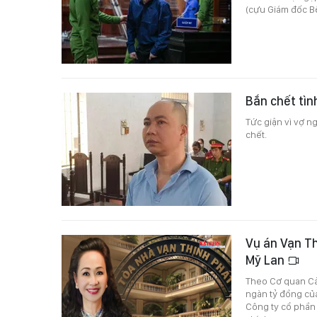
(cựu Giám đốc Bệ
Bắn chết tìn
Tức giận vì vợ n
chết.
Vụ án Vạn Th
Mỹ Lan
Theo Cơ quan Cản
ngàn tỷ đồng củ
Công ty cổ phần