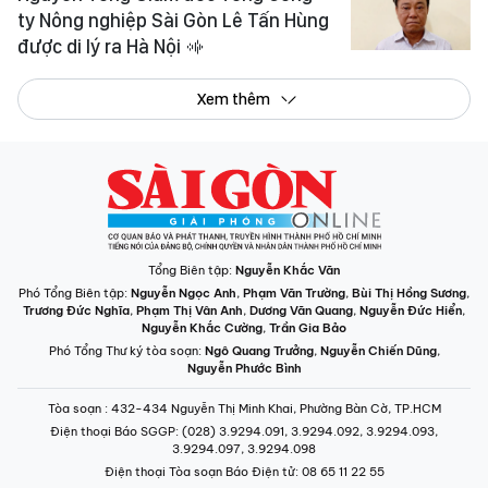
ty Nông nghiệp Sài Gòn Lê Tấn Hùng
được di lý ra Hà Nội
Xem thêm
Tổng Biên tập:
Nguyễn Khắc Văn
Phó Tổng Biên tập:
Nguyễn Ngọc Anh
,
Phạm Văn Trường
,
Bùi Thị Hồng Sương
,
Trương Đức Nghĩa
,
Phạm Thị Vân Anh
,
Dương Văn Quang
,
Nguyễn Đức Hiển
,
Nguyễn Khắc Cường
,
Trần Gia Bảo
Phó Tổng Thư ký tòa soạn:
Ngô Quang Trưởng
,
Nguyễn Chiến Dũng
,
Nguyễn Phước Bình
Tòa soạn
: 432-434 Nguyễn Thị Minh Khai, Phường Bàn Cờ, TP.HCM
Điện thoại Báo SGGP
: (028) 3.9294.091, 3.9294.092, 3.9294.093,
3.9294.097, 3.9294.098
Điện thoại Tòa soạn Báo Điện tử
: 08 65 11 22 55