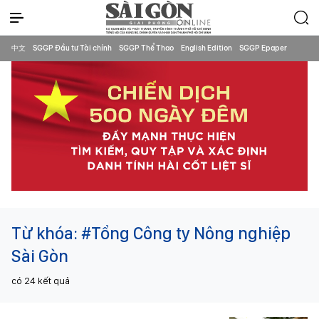
中文
SGGP Đầu tư Tài chính
SGGP Thể Thao
English Edition
SGGP Epaper
Từ khóa:
#Tổng Công ty Nông nghiệp
Sài Gòn
có
24
kết quả