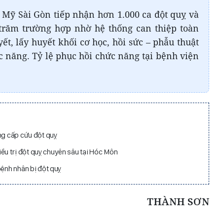
Mỹ Sài Gòn tiếp nhận hơn 1.000 ca đột quỵ và
 trăm trường hợp nhờ hệ thống can thiệp toàn
yết, lấy huyết khối cơ học, hồi sức – phẫu thuật
c năng. Tỷ lệ phục hồi chức năng tại bệnh viện
ng cấp cứu đột quỵ
u trị đột quỵ chuyên sâu tại Hóc Môn
bệnh nhân bị đột quỵ
THÀNH SƠN