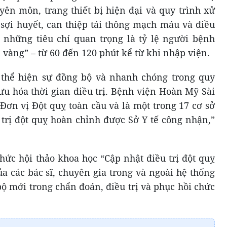
yên môn, trang thiết bị hiện đại và quy trình xử
 sợi huyết, can thiệp tái thông mạch máu và điều
 những tiêu chí quan trọng là tỷ lệ người bệnh
n vàng” – từ 60 đến 120 phút kể từ khi nhập viện.
thể hiện sự đồng bộ và nhanh chóng trong quy
i ưu hóa thời gian điều trị. Bệnh viện Hoàn Mỹ Sài
ơn vị Đột quỵ toàn cầu và là một trong 17 cơ sở
 trị đột quỵ hoàn chỉnh được Sở Y tế công nhận,”
hức hội thảo khoa học “Cập nhật điều trị đột quỵ
ủa các bác sĩ, chuyên gia trong và ngoài hệ thống
ộ mới trong chẩn đoán, điều trị và phục hồi chức