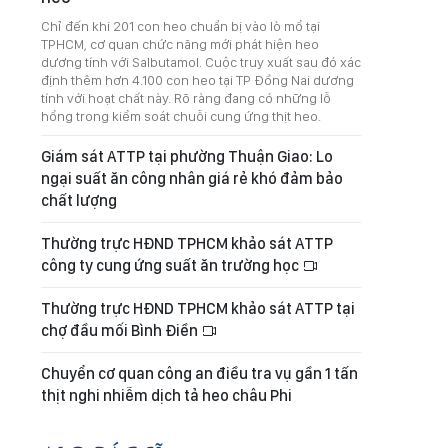
Chỉ đến khi 201 con heo chuẩn bị vào lò mổ tại
TPHCM, cơ quan chức năng mới phát hiện heo
dương tính với Salbutamol. Cuộc truy xuất sau đó xác
định thêm hơn 4.100 con heo tại TP Đồng Nai dương
tính với hoạt chất này. Rõ ràng đang có những lỗ
hổng trong kiểm soát chuỗi cung ứng thịt heo.
Giám sát ATTP tại phường Thuận Giao: Lo
ngại suất ăn công nhân giá rẻ khó đảm bảo
chất lượng
Thường trực HĐND TPHCM khảo sát ATTP
công ty cung ứng suất ăn trường học
Thường trực HĐND TPHCM khảo sát ATTP tại
chợ đầu mối Bình Điền
Chuyển cơ quan công an điều tra vụ gần 1 tấn
thịt nghi nhiễm dịch tả heo châu Phi