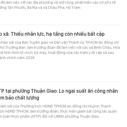
đã làm việc với các địa phương về mở rộng, phát triển các cơ sở y tế
ờng Tân Phước, Bà Rịa và xã Châu Pha, Hồ Tràm.
p xã: Thiếu nhân lực, hạ tầng còn nhiều bất cập
 khảo sát của Ban Tuyên giáo và Dân vận Thành ủy TPHCM do đồng chí
hó Trưởng Ban, làm trưởng đoàn đã làm việc với các xã Bình Châu, Hòa
về tình hình tổ chức bộ máy, hoạt động của các trạm y tế cấp xã sau
hành chính năm 2026.
P tại phường Thuận Giao: Lo ngại suất ăn công nhân
ảm bảo chất lượng
giám sát của Thường trực HĐND TPHCM do đồng chí Huỳnh Thanh
ịch HĐND TPHCM, làm trưởng đoàn, thực hiện giám sát công tác quản
an toàn thực phẩm (ATTP) đối với UBND phường Thuận Giao.