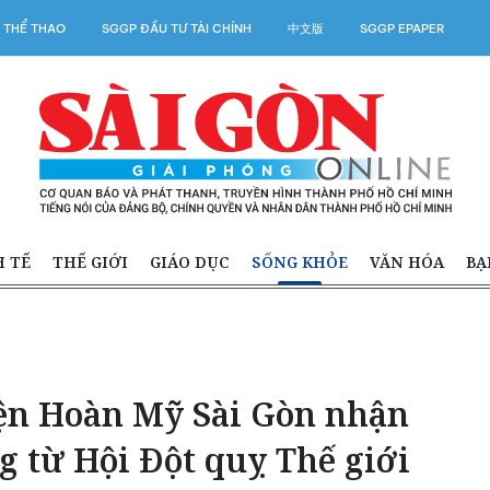
 THỂ THAO
SGGP ĐẦU TƯ TÀI CHÍNH
中文版
SGGP EPAPER
H TẾ
THẾ GIỚI
GIÁO DỤC
SỐNG KHỎE
VĂN HÓA
BẠ
ện Hoàn Mỹ Sài Gòn nhận
 từ Hội Đột quỵ Thế giới