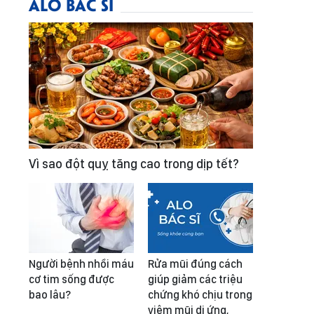
ALO BÁC SĨ
Vì sao đột quỵ tăng cao trong dịp tết?
Người bệnh nhồi máu
Rửa mũi đúng cách
cơ tim sống được
giúp giảm các triệu
bao lâu?
chứng khó chịu trong
viêm mũi dị ứng,