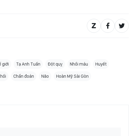
 giới
Tạ Anh Tuấn
Đột quỵ
Nhồi máu
Huyết
khối
Chẩn đoán
Não
Hoàn Mỹ Sài Gòn