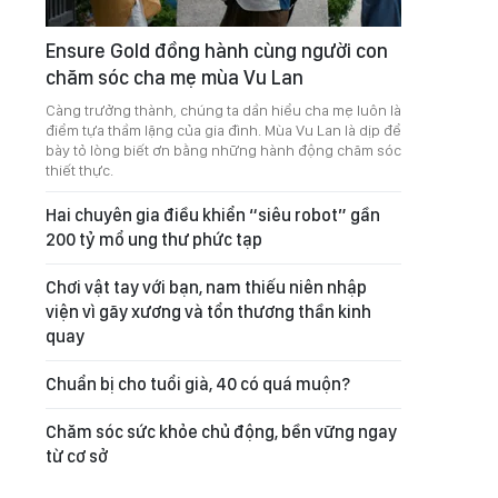
Ensure Gold đồng hành cùng người con
chăm sóc cha mẹ mùa Vu Lan
Càng trưởng thành, chúng ta dần hiểu cha mẹ luôn là
điểm tựa thầm lặng của gia đình. Mùa Vu Lan là dịp để
bày tỏ lòng biết ơn bằng những hành động chăm sóc
thiết thực.
Hai chuyên gia điều khiển “siêu robot” gần
200 tỷ mổ ung thư phức tạp
Chơi vật tay với bạn, nam thiếu niên nhập
viện vì gãy xương và tổn thương thần kinh
quay
Chuẩn bị cho tuổi già, 40 có quá muộn?
Chăm sóc sức khỏe chủ động, bền vững ngay
từ cơ sở