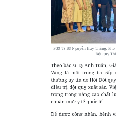
PGS-TS-BS Nguyễn Huy Thắng, Phó C
Đột quỵ Thế
Theo bác sĩ Tạ Anh Tuấn, G
Vàng là một trong ba cấp 
thưởng uy tín do Hội Đột quỵ 
điều trị đột quỵ xuất sắc. 
trọng trong nâng cao chất l
chuẩn mực y tế quốc tế.
Để được công nhận, bệnh vi