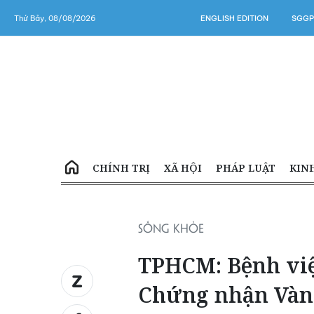
Thứ Bảy, 08/08/2026
ENGLISH EDITION
SGGP
CHÍNH TRỊ
XÃ HỘI
PHÁP LUẬT
KIN
SỐNG KHỎE
TPHCM: Bệnh vi
Chứng nhận Vàng