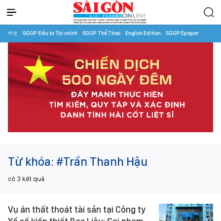
中文
SGGP Đầu tư Tài chính
SGGP Thể Thao
English Edition
SGGP Epaper
Từ khóa:
#Trần Thanh Hậu
có
3
kết quả
Vụ án thất thoát tài sản tại Công ty