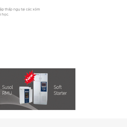
ập thấp ngụ tại các xóm
i học.