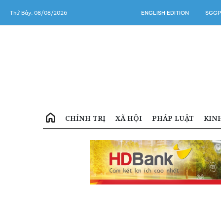
Thứ Bảy, 08/08/2026
ENGLISH EDITION
SGGP
CHÍNH TRỊ
XÃ HỘI
PHÁP LUẬT
KIN