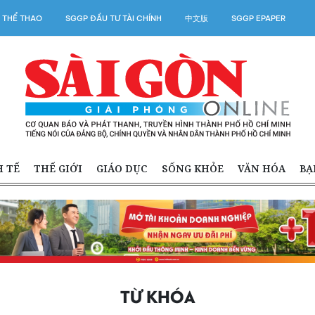
 THỂ THAO
SGGP ĐẦU TƯ TÀI CHÍNH
中文版
SGGP EPAPER
H TẾ
THẾ GIỚI
GIÁO DỤC
SỐNG KHỎE
VĂN HÓA
BẠ
TỪ KHÓA