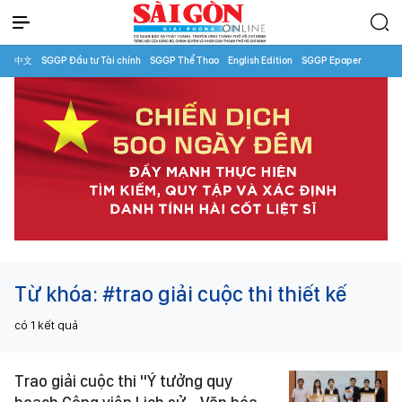
中文
SGGP Đầu tư Tài chính
SGGP Thể Thao
English Edition
SGGP Epaper
Từ khóa:
#trao giải cuộc thi thiết kế
có
1
kết quả
Trao giải cuộc thi "Ý tưởng quy