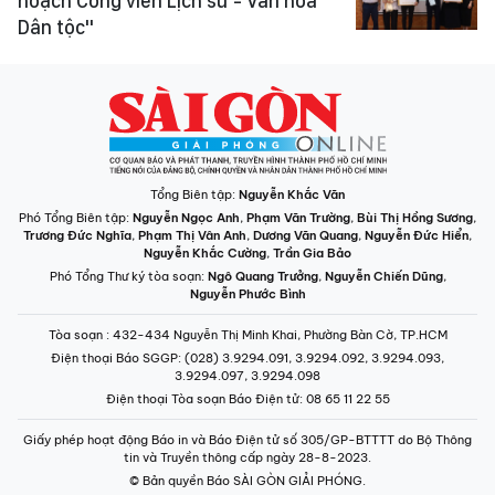
hoạch Công viên Lịch sử - Văn hóa
Dân tộc"
Tổng Biên tập:
Nguyễn Khắc Văn
Phó Tổng Biên tập:
Nguyễn Ngọc Anh
,
Phạm Văn Trường
,
Bùi Thị Hồng Sương
,
Trương Đức Nghĩa
,
Phạm Thị Vân Anh
,
Dương Văn Quang
,
Nguyễn Đức Hiển
,
Nguyễn Khắc Cường
,
Trần Gia Bảo
Phó Tổng Thư ký tòa soạn:
Ngô Quang Trưởng
,
Nguyễn Chiến Dũng
,
Nguyễn Phước Bình
Tòa soạn
: 432-434 Nguyễn Thị Minh Khai, Phường Bàn Cờ, TP.HCM
Điện thoại Báo SGGP
: (028) 3.9294.091, 3.9294.092, 3.9294.093,
3.9294.097, 3.9294.098
Điện thoại Tòa soạn Báo Điện tử
: 08 65 11 22 55
Giấy phép hoạt động Báo in và Báo Điện tử số 305/GP-BTTTT do Bộ Thông
tin và Truyền thông cấp ngày 28-8-2023.
© Bản quyền Báo SÀI GÒN GIẢI PHÓNG.