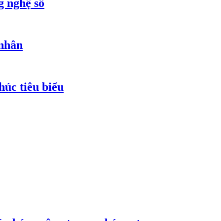
g nghệ số
 nhân
húc tiêu biểu