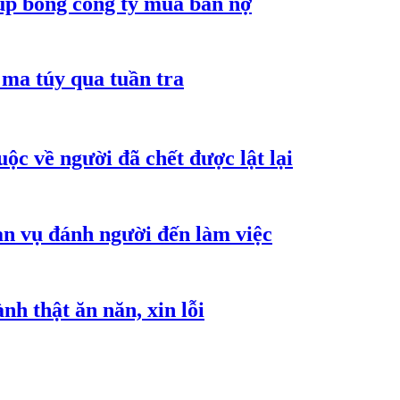
núp bóng công ty mua bán nợ
ma túy qua tuần tra
ộc về người đã chết được lật lại
an vụ đánh người đến làm việc
h thật ăn năn, xin lỗi