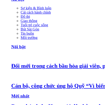
Sự kiện & Bình luận
Cải cách hành chính
Đô thị
Giao thông
Tuổi trẻ cuộc sống
Bút Sài Gòn
Tin buồn
Môi trường
Nổi bật
Đổi mới trong cách bầu hòa giải viên, 
Cán bộ, công chức ủng hộ Quỹ “Vì bi
Mới nhất