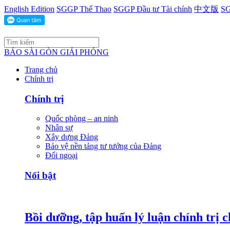
English Edition
SGGP Thể Thao
SGGP Đầu tư Tài chính
中文版
SG
BÁO SÀI GÒN GIẢI PHÓNG
Trang chủ
Chính trị
Chính trị
Quốc phòng – an ninh
Nhân sự
Xây dựng Đảng
Bảo vệ nền tảng tư tưởng của Đảng
Đối ngoại
Nổi bật
Bồi dưỡng, tập huấn lý luận chính trị 