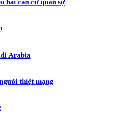
ai hai căn cứ quân sự
n
udi Arabia
 người thiệt mạng
g