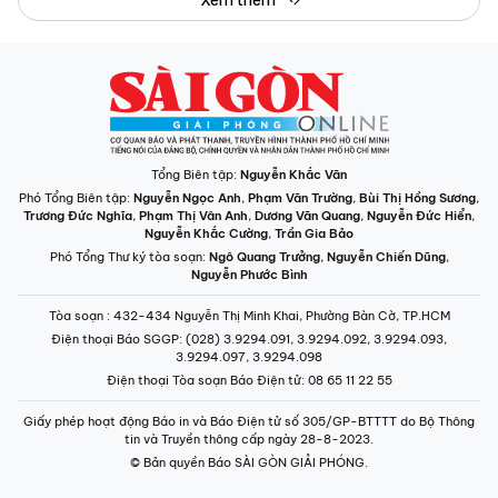
Tổng Biên tập:
Nguyễn Khắc Văn
Phó Tổng Biên tập:
Nguyễn Ngọc Anh
,
Phạm Văn Trường
,
Bùi Thị Hồng Sương
,
Trương Đức Nghĩa
,
Phạm Thị Vân Anh
,
Dương Văn Quang
,
Nguyễn Đức Hiển
,
Nguyễn Khắc Cường
,
Trần Gia Bảo
Phó Tổng Thư ký tòa soạn:
Ngô Quang Trưởng
,
Nguyễn Chiến Dũng
,
Nguyễn Phước Bình
Tòa soạn
: 432-434 Nguyễn Thị Minh Khai, Phường Bàn Cờ, TP.HCM
Điện thoại Báo SGGP
: (028) 3.9294.091, 3.9294.092, 3.9294.093,
3.9294.097, 3.9294.098
Điện thoại Tòa soạn Báo Điện tử
: 08 65 11 22 55
Giấy phép hoạt động Báo in và Báo Điện tử số 305/GP-BTTTT do Bộ Thông
tin và Truyền thông cấp ngày 28-8-2023.
© Bản quyền Báo SÀI GÒN GIẢI PHÓNG.