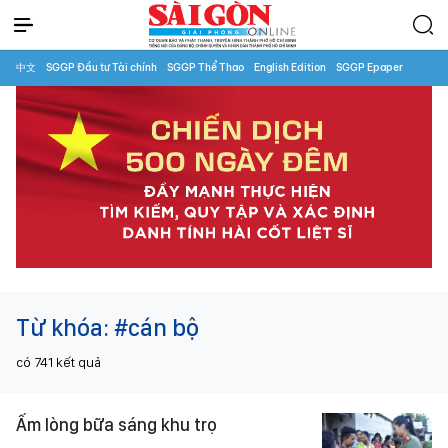
中文
SGGP Đầu tư Tài chính
SGGP Thể Thao
English Edition
SGGP Epaper
Từ khóa:
#cán bộ
có
741
kết quả
Ấm lòng bữa sáng khu trọ