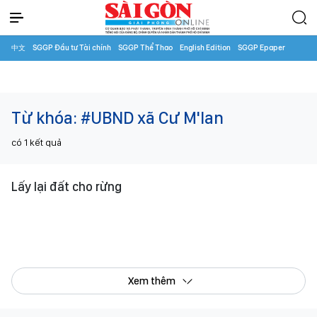
中文
SGGP Đầu tư Tài chính
SGGP Thể Thao
English Edition
SGGP Epaper
Từ khóa:
#UBND xã Cư M'lan
có
1
kết quả
Lấy lại đất cho rừng
Xem thêm