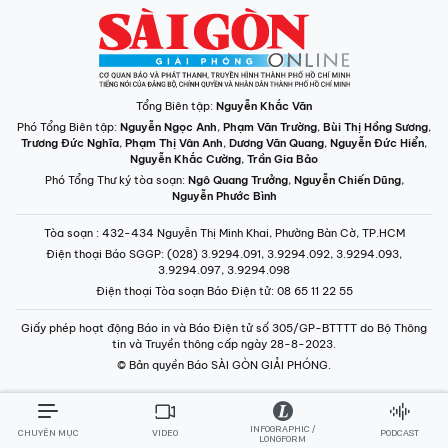
Tổng Biên tập:
Nguyễn Khắc Văn
Phó Tổng Biên tập:
Nguyễn Ngọc Anh
,
Phạm Văn Trường
,
Bùi Thị Hồng Sương
,
Trương Đức Nghĩa
,
Phạm Thị Vân Anh
,
Dương Văn Quang
,
Nguyễn Đức Hiển
,
Nguyễn Khắc Cường
,
Trần Gia Bảo
Phó Tổng Thư ký tòa soạn:
Ngô Quang Trưởng
,
Nguyễn Chiến Dũng
,
Nguyễn Phước Bình
Tòa soạn
: 432-434 Nguyễn Thị Minh Khai, Phường Bàn Cờ, TP.HCM
Điện thoại Báo SGGP
: (028) 3.9294.091, 3.9294.092, 3.9294.093,
3.9294.097, 3.9294.098
Điện thoại Tòa soạn Báo Điện tử
: 08 65 11 22 55
Giấy phép hoạt động Báo in và Báo Điện tử số 305/GP-BTTTT do Bộ Thông
tin và Truyền thông cấp ngày 28-8-2023.
© Bản quyền Báo SÀI GÒN GIẢI PHÓNG.
INFOGRAPHIC /
CHUYÊN MỤC
VIDEO
PODCAST
LONGFORM