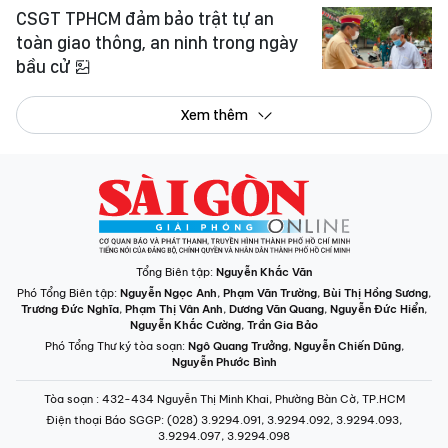
CSGT TPHCM đảm bảo trật tự an
toàn giao thông, an ninh trong ngày
bầu cử
Xem thêm
Tổng Biên tập:
Nguyễn Khắc Văn
Phó Tổng Biên tập:
Nguyễn Ngọc Anh
,
Phạm Văn Trường
,
Bùi Thị Hồng Sương
,
Trương Đức Nghĩa
,
Phạm Thị Vân Anh
,
Dương Văn Quang
,
Nguyễn Đức Hiển
,
Nguyễn Khắc Cường
,
Trần Gia Bảo
Phó Tổng Thư ký tòa soạn:
Ngô Quang Trưởng
,
Nguyễn Chiến Dũng
,
Nguyễn Phước Bình
Tòa soạn
: 432-434 Nguyễn Thị Minh Khai, Phường Bàn Cờ, TP.HCM
Điện thoại Báo SGGP
: (028) 3.9294.091, 3.9294.092, 3.9294.093,
3.9294.097, 3.9294.098