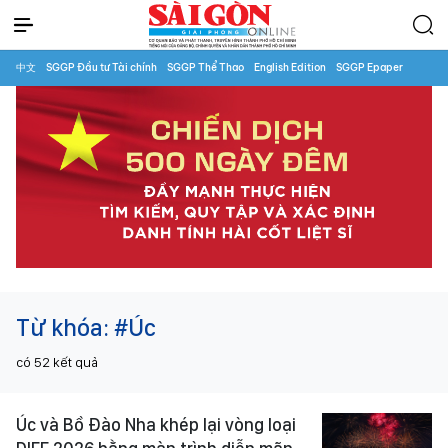
中文
SGGP Đầu tư Tài chính
SGGP Thể Thao
English Edition
SGGP Epaper
Từ khóa:
#Úc
có
52
kết quả
Úc và Bồ Đào Nha khép lại vòng loại