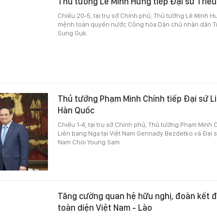
Thủ tướng Lê Minh Hưng tiếp Đại sứ Triều
Chiều 20-5, tại trụ sở Chính phủ, Thủ tướng Lê Minh H
mệnh toàn quyền nước Cộng hòa Dân chủ nhân dân Triề
Sung Guk.
Thủ tướng Phạm Minh Chính tiếp Đại sứ L
Hàn Quốc
Chiều 1-4, tại trụ sở Chính phủ, Thủ tướng Phạm Minh C
Liên bang Nga tại Việt Nam Gennady Bezdetko và Đại s
Nam Choi Young Sam.
Tăng cường quan hệ hữu nghị, đoàn kết đ
toàn diện Việt Nam - Lào