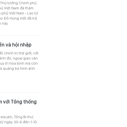
 Thủ tướng Chính phủ
hủ Việt Nam đã thăm
h phủ Việt Nam - Lào từ
ao Đỗ Hùng Việt đã trả
n này.
ển và hội nhập
hính trị thế giới, với
ảnh đó, ngoại giao văn
uy trì hòa bình mà còn
 và quảng bá hình ảnh
m với Tổng thống
lsukh, Tổng Bí thư,
từ ngày 30-9 đến 1-10.