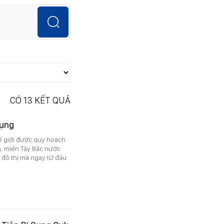
CÓ
13
KẾT QUẢ
dụng
hế giới được quy hoạch
n, miền Tây Bắc nước
 đô thị mà ngay từ đầu