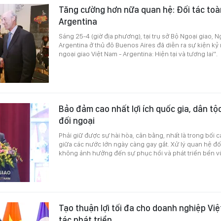
Tăng cường hơn nữa quan hệ: Đối tác toà
Argentina
Sáng 25-4 (giờ địa phương), tại trụ sở Bộ Ngoại giao, 
Argentina ở thủ đô Buenos Aires đã diễn ra sự kiện k
ngoại giao Việt Nam - Argentina: Hiện tại và tương lai”.
Bảo đảm cao nhất lợi ích quốc gia, dân tộ
đối ngoại
Phải giữ được sự hài hòa, cân bằng, nhất là trong bối c
giữa các nước lớn ngày càng gay gắt. Xử lý quan hệ đ
không ảnh hưởng đến sự phục hồi và phát triển bền v
Tạo thuận lợi tối đa cho doanh nghiệp Vi
tác phát triển