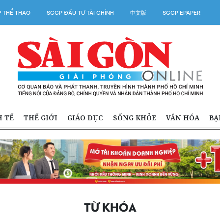
 THỂ THAO
SGGP ĐẦU TƯ TÀI CHÍNH
中文版
SGGP EPAPER
H TẾ
THẾ GIỚI
GIÁO DỤC
SỐNG KHỎE
VĂN HÓA
BẠ
TỪ KHÓA