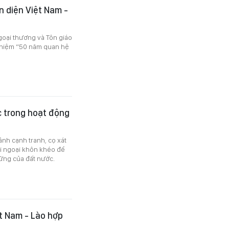
n diện Việt Nam -
Ngoại thương và Tôn giáo
ỷ niệm “50 năm quan hệ
c trong hoạt động
ảnh cạnh tranh, cọ xát
ối ngoại khôn khéo để
ững của đất nước.
ệt Nam - Lào hợp