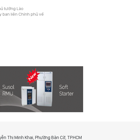
Thủ tướng Lào
y ban liên Chính phủ về
yễn Thị Minh Khai, Phường Bàn Cờ, TP.HCM