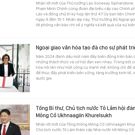
Nhận lời mời của Thủ tướng Lào Sonexay Siphandone,
Phạm Minh Chính cùng đoàn đại biểu cấp cao Chính p
Lào và đồng chủ trì kỳ họp lần thứ 47 Ủy ban liên Chín
ngày 9 đến 10-1. Nhân dịp này, Thứ trưởng Bộ Ngoại gi
lời phỏng vấn báo chí về ý nghĩa và kết quả của sự kiệ
Ngoại giao văn hóa tạo đà cho sự phát tri
Năm 2024 đánh dấu một năm đầy biến động trên bản đồ c
những thách thức và cơ hội đan xen nhau. Trong bối c
hóa nổi lên như một công cụ mạnh mẽ, không chỉ để d
để thúc đẩy phát triển bền vững, tăng trưởng kinh tế,
quốc gia.
Tổng Bí thư, Chủ tịch nước Tô Lâm hội đà
Mông Cổ Ukhnaagiin Khurelsukh
Nhận lời mời của Tổng thống Mông Cổ Ukhnaagiin Khure
Chủ tịch nước Tô Lâm thăm cấp Nhà nước tới Mông Cổ 