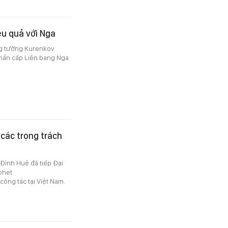
ệu quả với Nga
ng tướng Kurenkov
khẩn cấp Liên bang Nga
các trọng trách
 Đình Huệ đã tiếp Đại
phet
ông tác tại Việt Nam.