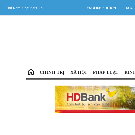
Thứ Năm, 06/08/2026
ENGLISH EDITION
SGGP
CHÍNH TRỊ
XÃ HỘI
PHÁP LUẬT
KIN