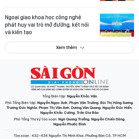
Ngoại giao khoa học công nghệ
phát huy vai trò mở đường, kết nối
và kiến tạo
Xem thêm
Tổng Biên tập:
Nguyễn Khắc Văn
Phó Tổng Biên tập:
Nguyễn Ngọc Anh
,
Phạm Văn Trường
,
Bùi Thị Hồng Sương
,
Trương Đức Nghĩa
,
Phạm Thị Vân Anh
,
Dương Văn Quang
,
Nguyễn Đức Hiển
,
Nguyễn Khắc Cường
,
Trần Gia Bảo
Phó Tổng Thư ký tòa soạn:
Ngô Quang Trưởng
,
Nguyễn Chiến Dũng
,
Nguyễn Phước Bình
Tòa soạn
: 432-434 Nguyễn Thị Minh Khai, Phường Bàn Cờ, TP.HCM