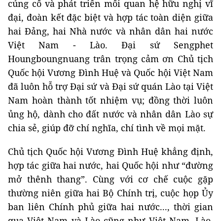
củng cố và phát triển mối quan hệ hữu nghị vĩ
đại, đoàn kết đặc biệt và hợp tác toàn diện giữa
hai Đảng, hai Nhà nước và nhân dân hai nước
Việt Nam - Lào. Đại sứ Sengphet
Houngboungnuang trân trọng cảm ơn Chủ tịch
Quốc hội Vương Đình Huệ và Quốc hội Việt Nam
đã luôn hỗ trợ Đại sứ và Đại sứ quán Lào tại Việt
Nam hoàn thành tốt nhiệm vụ; đồng thời luôn
ủng hộ, dành cho đất nước và nhân dân Lào sự
chia sẻ, giúp đỡ chí nghĩa, chí tình về mọi mặt.
Chủ tịch Quốc hội Vương Đình Huệ khẳng định,
hợp tác giữa hai nước, hai Quốc hội như “đường
mở thênh thang”. Cùng với cơ chế cuộc gặp
thường niên giữa hai Bộ Chính trị, cuộc họp Ủy
ban liên Chính phủ giữa hai nước..., thời gian
qua Việt Nam và Lào cũng như Việt Nam, Lào,