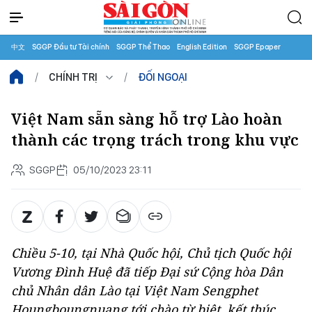
中文
SGGP Đầu tư Tài chính
SGGP Thể Thao
English Edition
SGGP Epaper
CHÍNH TRỊ
ĐỐI NGOẠI
Việt Nam sẵn sàng hỗ trợ Lào hoàn
thành các trọng trách trong khu vực
SGGP
05/10/2023 23:11
Chiều 5-10, tại Nhà Quốc hội, Chủ tịch Quốc hội
Vương Đình Huệ đã tiếp Đại sứ Cộng hòa Dân
chủ Nhân dân Lào tại Việt Nam Sengphet
Houngboungnuang tới chào từ biệt, kết thúc