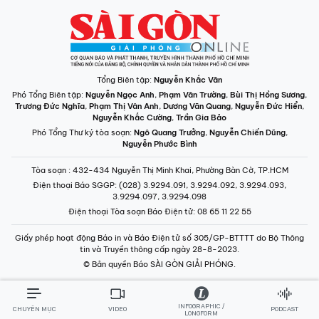
Tổng Biên tập:
Nguyễn Khắc Văn
Phó Tổng Biên tập:
Nguyễn Ngọc Anh
,
Phạm Văn Trường
,
Bùi Thị Hồng Sương
,
Trương Đức Nghĩa
,
Phạm Thị Vân Anh
,
Dương Văn Quang
,
Nguyễn Đức Hiển
,
Nguyễn Khắc Cường
,
Trần Gia Bảo
Phó Tổng Thư ký tòa soạn:
Ngô Quang Trưởng
,
Nguyễn Chiến Dũng
,
Nguyễn Phước Bình
Tòa soạn
: 432-434 Nguyễn Thị Minh Khai, Phường Bàn Cờ, TP.HCM
Điện thoại Báo SGGP
: (028) 3.9294.091, 3.9294.092, 3.9294.093,
3.9294.097, 3.9294.098
Điện thoại Tòa soạn Báo Điện tử
: 08 65 11 22 55
Giấy phép hoạt động Báo in và Báo Điện tử số 305/GP-BTTTT do Bộ Thông
tin và Truyền thông cấp ngày 28-8-2023.
© Bản quyền Báo SÀI GÒN GIẢI PHÓNG.
INFOGRAPHIC /
CHUYÊN MỤC
VIDEO
PODCAST
LONGFORM