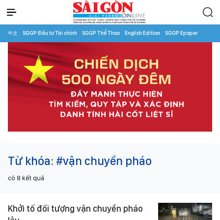
中文
SGGP Đầu tư Tài chính
SGGP Thể Thao
English Edition
SGGP Epaper
Từ khóa:
#vận chuyển pháo
có
8
kết quả
Khởi tố đối tượng vận chuyển pháo