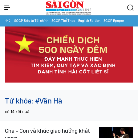
中文
SGGP Đầu tư Tài chính
SGGP Thể Thao
English Edition
SGGP Epaper
Từ khóa:
#Văn Hà
có
14
kết quả
Cha - Con và khúc giao hưởng khát