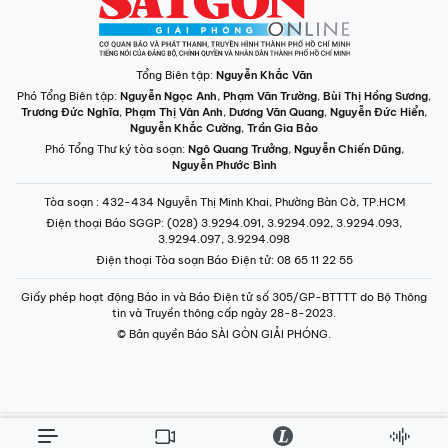
Tổng Biên tập:
Nguyễn Khắc Văn
Phó Tổng Biên tập:
Nguyễn Ngọc Anh
,
Phạm Văn Trường
,
Bùi Thị Hồng Sương
,
Trương Đức Nghĩa
,
Phạm Thị Vân Anh
,
Dương Văn Quang
,
Nguyễn Đức Hiển
,
Nguyễn Khắc Cường
,
Trần Gia Bảo
Phó Tổng Thư ký tòa soạn:
Ngô Quang Trưởng
,
Nguyễn Chiến Dũng
,
Nguyễn Phước Bình
Tòa soạn
: 432-434 Nguyễn Thị Minh Khai, Phường Bàn Cờ, TP.HCM
Điện thoại Báo SGGP
: (028) 3.9294.091, 3.9294.092, 3.9294.093,
3.9294.097, 3.9294.098
Điện thoại Tòa soạn Báo Điện tử
: 08 65 11 22 55
Giấy phép hoạt động Báo in và Báo Điện tử số 305/GP-BTTTT do Bộ Thông
tin và Truyền thông cấp ngày 28-8-2023.
© Bản quyền Báo SÀI GÒN GIẢI PHÓNG.