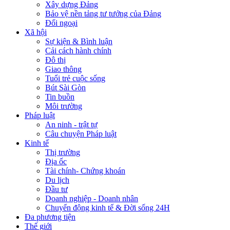
Xây dựng Đảng
Bảo vệ nền tảng tư tưởng của Đảng
Đối ngoại
Xã hội
Sự kiện & Bình luận
Cải cách hành chính
Đô thị
Giao thông
Tuổi trẻ cuộc sống
Bút Sài Gòn
Tin buồn
Môi trường
Pháp luật
An ninh - trật tự
Câu chuyện Pháp luật
Kinh tế
Thị trường
Địa ốc
Tài chính- Chứng khoán
Du lịch
Đầu tư
Doanh nghiệp - Doanh nhân
Chuyển động kinh tế & Đời sống 24H
Đa phương tiện
Thế giới