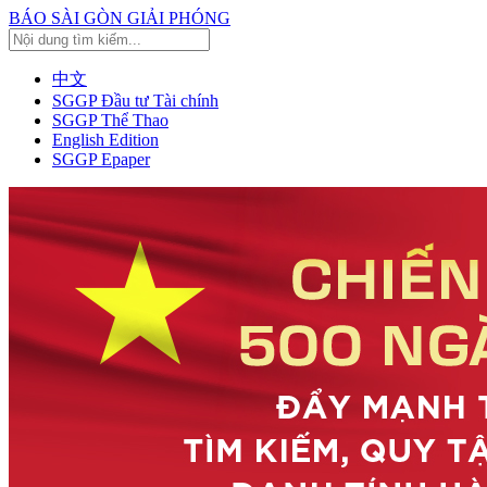
BÁO SÀI GÒN GIẢI PHÓNG
中文
SGGP Đầu tư Tài chính
SGGP Thể Thao
English Edition
SGGP Epaper