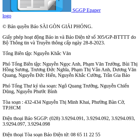
SGGP Epaper
logo
© Bản quyền Báo SÀI GÒN GIẢI PHÓNG.
Giấy phép hoạt động Báo in và Báo Điện tử số 305/GP-BTTTT do
Bộ Thông tin và Truyền thông cấp ngày 28-8-2023.
Tổng Biên tập:
Nguyễn Khắc Văn
Phó Tổng Biên tập:
Nguyễn Ngọc Anh
,
Phạm Văn Trường
,
Bùi Thị
Hồng Sương
,
Trương Đức Nghĩa
,
Phạm Thị Vân Anh
,
Dương Văn
Quang
,
Nguyễn Đức Hiển
,
Nguyễn Khắc Cường
,
Trần Gia Bảo
Phó Tổng Thư ký tòa soạn:
Ngô Quang Trưởng
,
Nguyễn Chiến
Dũng
,
Nguyễn Phước Bình
Tòa soạn : 432-434 Nguyễn Thị Minh Khai, Phường Bàn Cờ,
TP.HCM
Điện thoại Báo SGGP: (028) 3.9294.091, 3.9294.092, 3.9294.093,
3.9294.097, 3.9294.098
Điện thoại Tòa soạn Báo Điện tử: 08 65 11 22 55