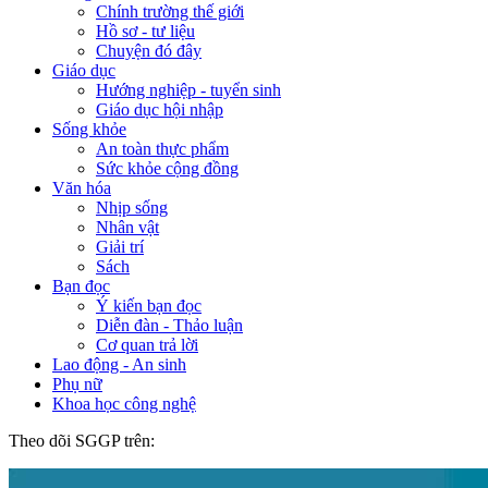
Chính trường thế giới
Hồ sơ - tư liệu
Chuyện đó đây
Giáo dục
Hướng nghiệp - tuyển sinh
Giáo dục hội nhập
Sống khỏe
An toàn thực phẩm
Sức khỏe cộng đồng
Văn hóa
Nhịp sống
Nhân vật
Giải trí
Sách
Bạn đọc
Ý kiến bạn đọc
Diễn đàn - Thảo luận
Cơ quan trả lời
Lao động - An sinh
Phụ nữ
Khoa học công nghệ
Theo dõi SGGP trên: