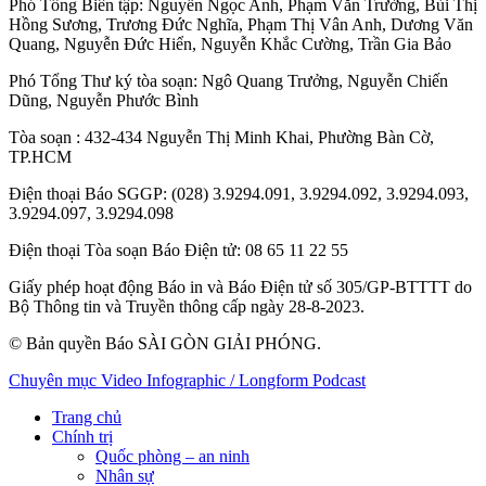
Phó Tổng Biên tập:
Nguyễn Ngọc Anh
,
Phạm Văn Trường
,
Bùi Thị
Hồng Sương
,
Trương Đức Nghĩa
,
Phạm Thị Vân Anh
,
Dương Văn
Quang
,
Nguyễn Đức Hiển
,
Nguyễn Khắc Cường
,
Trần Gia Bảo
Phó Tổng Thư ký tòa soạn:
Ngô Quang Trưởng
,
Nguyễn Chiến
Dũng
,
Nguyễn Phước Bình
Tòa soạn
: 432-434 Nguyễn Thị Minh Khai, Phường Bàn Cờ,
TP.HCM
Điện thoại Báo SGGP
: (028) 3.9294.091, 3.9294.092, 3.9294.093,
3.9294.097, 3.9294.098
Điện thoại Tòa soạn Báo Điện tử
: 08 65 11 22 55
Giấy phép hoạt động Báo in và Báo Điện tử số 305/GP-BTTTT do
Bộ Thông tin và Truyền thông cấp ngày 28-8-2023.
© Bản quyền Báo SÀI GÒN GIẢI PHÓNG.
Chuyên mục
Video
Infographic / Longform
Podcast
Trang chủ
Chính trị
Quốc phòng – an ninh
Nhân sự