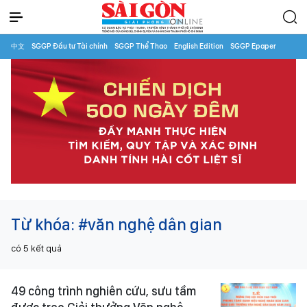
中文
SGGP Đầu tư Tài chính
SGGP Thể Thao
English Edition
SGGP Epaper
Từ khóa:
#văn nghệ dân gian
có
5
kết quả
49 công trình nghiên cứu, sưu tầm