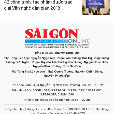
42 công trình, tác phẩm được trao
giải Văn nghệ dân gian 2018
Tổng Biên tập:
Nguyễn Khắc Văn
Phó Tổng Biên tập:
Nguyễn Ngọc Anh
,
Phạm Văn Trường
,
Bùi Thị Hồng Sương
,
Trương Đức Nghĩa
,
Phạm Thị Vân Anh
,
Dương Văn Quang
,
Nguyễn Đức Hiển
,
Nguyễn Khắc Cường
,
Trần Gia Bảo
Phó Tổng Thư ký tòa soạn:
Ngô Quang Trưởng
,
Nguyễn Chiến Dũng
,
Nguyễn Phước Bình
Tòa soạn
: 432-434 Nguyễn Thị Minh Khai, Phường Bàn Cờ, TP.HCM
Điện thoại Báo SGGP
: (028) 3.9294.091, 3.9294.092, 3.9294.093,
3.9294.097, 3.9294.098
Điện thoại Tòa soạn Báo Điện tử
: 08 65 11 22 55
Giấy phép hoạt động Báo in và Báo Điện tử số 305/GP-BTTTT do Bộ Thông
tin và Truyền thông cấp ngày 28-8-2023.