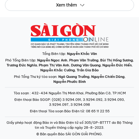
Xem thêm
Tổng Biên tập:
Nguyễn Khắc Văn
Phó Tổng Biên tập:
Nguyễn Ngọc Anh
,
Phạm Văn Trường
,
Bùi Thị Hồng Sương
,
Trương Đức Nghĩa
,
Phạm Thị Vân Anh
,
Dương Văn Quang
,
Nguyễn Đức Hiển
,
Nguyễn Khắc Cường
,
Trần Gia Bảo
Phó Tổng Thư ký tòa soạn:
Ngô Quang Trưởng
,
Nguyễn Chiến Dũng
,
Nguyễn Phước Bình
Tòa soạn
: 432-434 Nguyễn Thị Minh Khai, Phường Bàn Cờ, TP.HCM
Điện thoại Báo SGGP
: (028) 3.9294.091, 3.9294.092, 3.9294.093,
3.9294.097, 3.9294.098
Điện thoại Tòa soạn Báo Điện tử
: 08 65 11 22 55
Giấy phép hoạt động Báo in và Báo Điện tử số 305/GP-BTTTT do Bộ Thông
tin và Truyền thông cấp ngày 28-8-2023.
© Bản quyền Báo SÀI GÒN GIẢI PHÓNG.