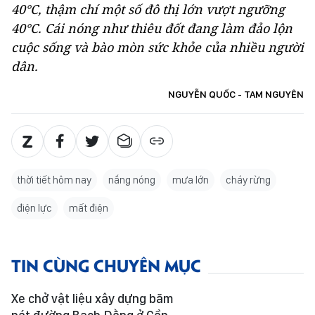
40°C, thậm chí một số đô thị lớn vượt ngưỡng
40°C. Cái nóng như thiêu đốt đang làm đảo lộn
cuộc sống và bào mòn sức khỏe của nhiều người
dân.
NGUYỄN QUỐC - TAM NGUYÊN
thời tiết hôm nay
nắng nóng
mưa lớn
cháy rừng
điện lực
mất điện
TIN CÙNG CHUYÊN MỤC
Xe chở vật liệu xây dựng băm