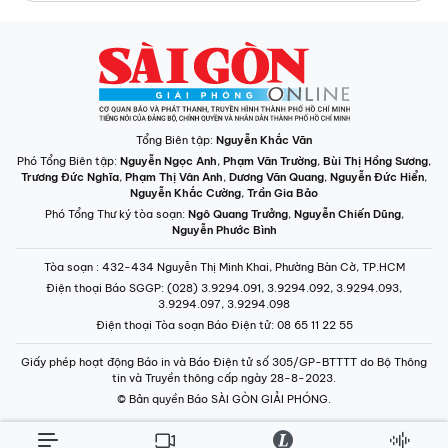
Tổng Biên tập:
Nguyễn Khắc Văn
Phó Tổng Biên tập:
Nguyễn Ngọc Anh
,
Phạm Văn Trường
,
Bùi Thị Hồng Sương
,
Trương Đức Nghĩa
,
Phạm Thị Vân Anh
,
Dương Văn Quang
,
Nguyễn Đức Hiển
,
Nguyễn Khắc Cường
,
Trần Gia Bảo
Phó Tổng Thư ký tòa soạn:
Ngô Quang Trưởng
,
Nguyễn Chiến Dũng
,
Nguyễn Phước Bình
Tòa soạn
: 432-434 Nguyễn Thị Minh Khai, Phường Bàn Cờ, TP.HCM
Điện thoại Báo SGGP
: (028) 3.9294.091, 3.9294.092, 3.9294.093,
3.9294.097, 3.9294.098
Điện thoại Tòa soạn Báo Điện tử
: 08 65 11 22 55
Giấy phép hoạt động Báo in và Báo Điện tử số 305/GP-BTTTT do Bộ Thông
tin và Truyền thông cấp ngày 28-8-2023.
© Bản quyền Báo SÀI GÒN GIẢI PHÓNG.