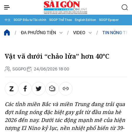
中文
SGGP Đầu tư Tài chính
SGGP Thể Thao
English Edition
SGGP Epaper
ĐA PHƯƠNG TIỆN
VIDEO
TIN NÓNG TR
Vật vã dưới “chảo lửa” hơn 40°C
SGGPO
24/06/2026 18:00
Các tỉnh miền Bắc và miền Trung đang trải qua
đợt nắng nóng đặc biệt gay gắt từ đầu mùa hè
2026 đến nay. Dưới tác động mạnh mẽ của hiện
tượng El Nino kỷ lục, nền nhiệt phổ biến từ 39-