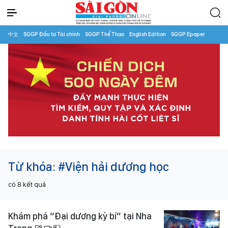
中文
SGGP Đầu tư Tài chính
SGGP Thể Thao
English Edition
SGGP Epaper
Từ khóa:
#Viện hải dương học
có
8
kết quả
Khám phá “Đại dương kỳ bí” tại Nha