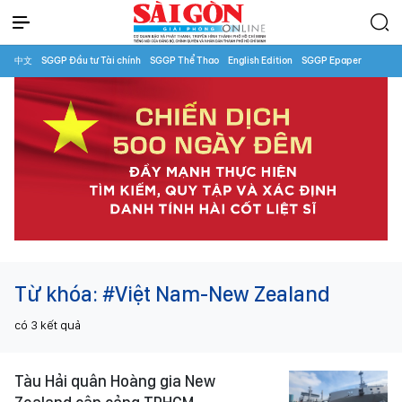
中文
SGGP Đầu tư Tài chính
SGGP Thể Thao
English Edition
SGGP Epaper
Từ khóa:
#Việt Nam-New Zealand
có
3
kết quả
Tàu Hải quân Hoàng gia New