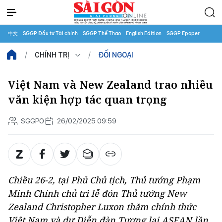
中文
SGGP Đầu tư Tài chính
SGGP Thể Thao
English Edition
SGGP Epaper
CHÍNH TRỊ
ĐỐI NGOẠI
Việt Nam và New Zealand trao nhiều
văn kiện hợp tác quan trọng
SGGPO
26/02/2025 09:59
Chiều 26-2, tại Phủ Chủ tịch, Thủ tướng Phạm
Minh Chính chủ trì lễ đón Thủ tướng New
Zealand Christopher Luxon thăm chính thức
Việt Nam và dự Diễn đàn Tương lai ASEAN lần