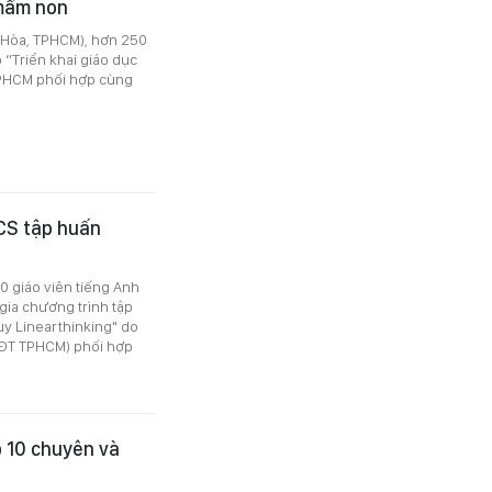
mầm non
 Hòa, TPHCM), hơn 250
 “Triển khai giáo dục
TPHCM phối hợp cùng
CS tập huấn
0 giáo viên tiếng Anh
gia chương trình tập
y Linearthinking" do
-ĐT TPHCM) phối hợp
p 10 chuyên và