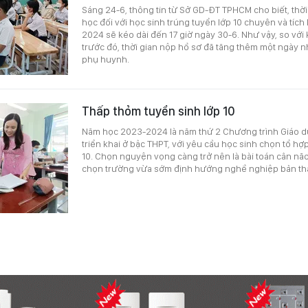
Sáng 24-6, thông tin từ Sở GD-ĐT TPHCM cho biết, thờ
học đối với học sinh trúng tuyển lớp 10 chuyên và tíc
2024 sẽ kéo dài đến 17 giờ ngày 30-6. Như vậy, so vớ
trước đó, thời gian nộp hồ sơ đã tăng thêm một ngày n
phụ huynh.
Thấp thỏm tuyển sinh lớp 10
Năm học 2023-2024 là năm thứ 2 Chương trình Giáo d
triển khai ở bậc THPT, với yêu cầu học sinh chọn tổ h
10. Chọn nguyện vọng càng trở nên là bài toán cân não
chọn trường vừa sớm định hướng nghề nghiệp bản th