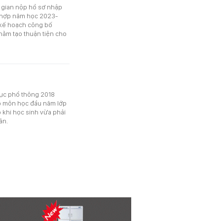
i gian nộp hồ sơ nhập
h hợp năm học 2023-
i kế hoạch công bố
hằm tạo thuận tiện cho
ục phổ thông 2018
ợp môn học đầu năm lớp
 khi học sinh vừa phải
ân.