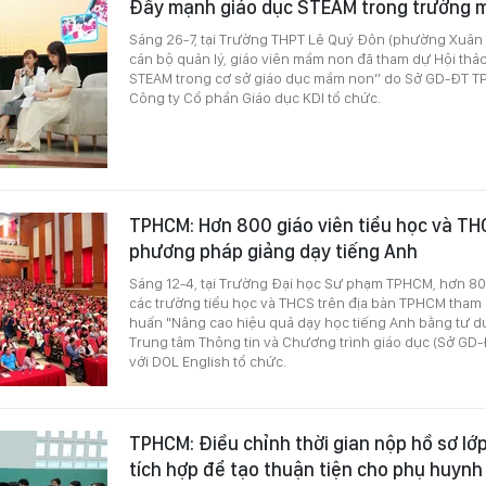
Đẩy mạnh giáo dục STEAM trong trường 
Sáng 26-7, tại Trường THPT Lê Quý Đôn (phường Xuân
cán bộ quản lý, giáo viên mầm non đã tham dự Hội thảo
STEAM trong cơ sở giáo dục mầm non” do Sở GD-ĐT 
Công ty Cổ phần Giáo dục KDI tổ chức.
TPHCM: Hơn 800 giáo viên tiểu học và TH
phương pháp giảng dạy tiếng Anh
Sáng 12-4, tại Trường Đại học Sư phạm TPHCM, hơn 80
các trường tiểu học và THCS trên địa bàn TPHCM tham 
huấn "Nâng cao hiệu quả dạy học tiếng Anh bằng tư du
Trung tâm Thông tin và Chương trình giáo dục (Sở GD
với DOL English tổ chức.
TPHCM: Điều chỉnh thời gian nộp hồ sơ lớ
tích hợp để tạo thuận tiện cho phụ huynh