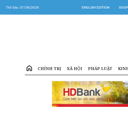
Thứ Sáu, 07/08/2026
ENGLISH EDITION
SGGP
CHÍNH TRỊ
XÃ HỘI
PHÁP LUẬT
KIN