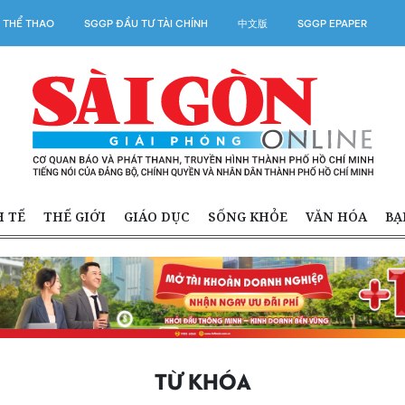
 THỂ THAO
SGGP ĐẦU TƯ TÀI CHÍNH
中文版
SGGP EPAPER
H TẾ
THẾ GIỚI
GIÁO DỤC
SỐNG KHỎE
VĂN HÓA
BẠ
TỪ KHÓA