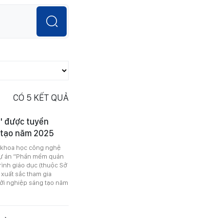
CÓ
5
KẾT QUẢ
" được tuyển
g tạo năm 2025
, khoa học công nghệ
dự án “Phần mềm quản
rình giáo dục (thuộc Sở
xuất sắc tham gia
hởi nghiệp sáng tạo năm