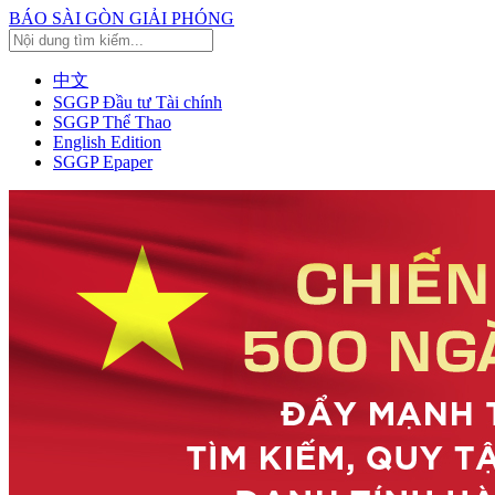
BÁO SÀI GÒN GIẢI PHÓNG
中文
SGGP Đầu tư Tài chính
SGGP Thể Thao
English Edition
SGGP Epaper