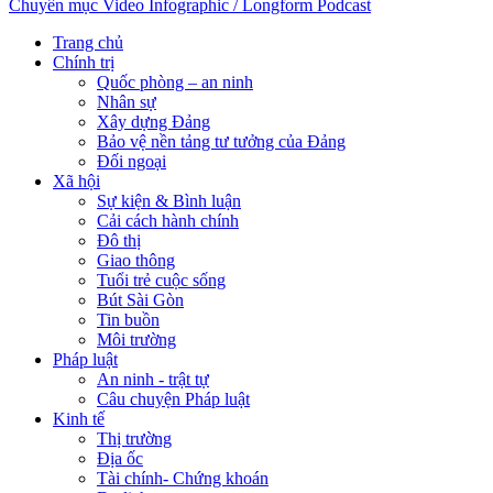
Chuyên mục
Video
Infographic / Longform
Podcast
Trang chủ
Chính trị
Quốc phòng – an ninh
Nhân sự
Xây dựng Đảng
Bảo vệ nền tảng tư tưởng của Đảng
Đối ngoại
Xã hội
Sự kiện & Bình luận
Cải cách hành chính
Đô thị
Giao thông
Tuổi trẻ cuộc sống
Bút Sài Gòn
Tin buồn
Môi trường
Pháp luật
An ninh - trật tự
Câu chuyện Pháp luật
Kinh tế
Thị trường
Địa ốc
Tài chính- Chứng khoán