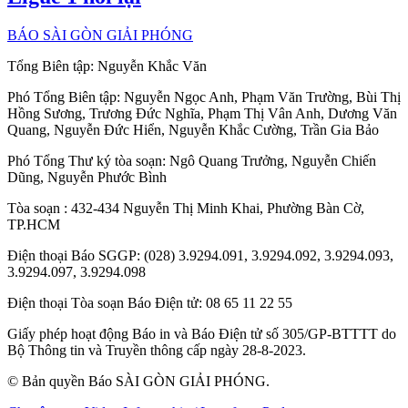
BÁO SÀI GÒN GIẢI PHÓNG
Tổng Biên tập:
Nguyễn Khắc Văn
Phó Tổng Biên tập:
Nguyễn Ngọc Anh
,
Phạm Văn Trường
,
Bùi Thị
Hồng Sương
,
Trương Đức Nghĩa
,
Phạm Thị Vân Anh
,
Dương Văn
Quang
,
Nguyễn Đức Hiển
,
Nguyễn Khắc Cường
,
Trần Gia Bảo
Phó Tổng Thư ký tòa soạn:
Ngô Quang Trưởng
,
Nguyễn Chiến
Dũng
,
Nguyễn Phước Bình
Tòa soạn
: 432-434 Nguyễn Thị Minh Khai, Phường Bàn Cờ,
TP.HCM
Điện thoại Báo SGGP
: (028) 3.9294.091, 3.9294.092, 3.9294.093,
3.9294.097, 3.9294.098
Điện thoại Tòa soạn Báo Điện tử
: 08 65 11 22 55
Giấy phép hoạt động Báo in và Báo Điện tử số 305/GP-BTTTT do
Bộ Thông tin và Truyền thông cấp ngày 28-8-2023.
© Bản quyền Báo SÀI GÒN GIẢI PHÓNG.