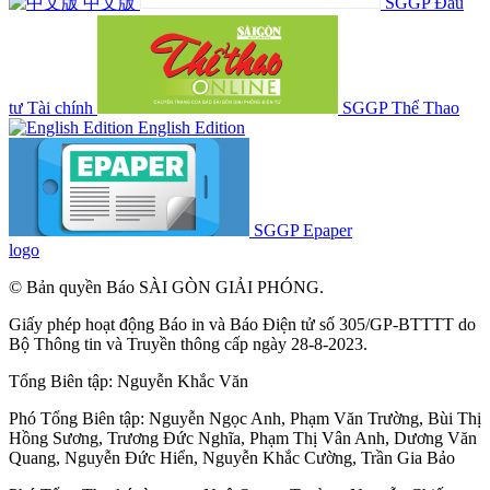
中文版
SGGP Đầu
tư Tài chính
SGGP Thể Thao
English Edition
SGGP Epaper
logo
© Bản quyền Báo SÀI GÒN GIẢI PHÓNG.
Giấy phép hoạt động Báo in và Báo Điện tử số 305/GP-BTTTT do
Bộ Thông tin và Truyền thông cấp ngày 28-8-2023.
Tổng Biên tập:
Nguyễn Khắc Văn
Phó Tổng Biên tập:
Nguyễn Ngọc Anh
,
Phạm Văn Trường
,
Bùi Thị
Hồng Sương
,
Trương Đức Nghĩa
,
Phạm Thị Vân Anh
,
Dương Văn
Quang
,
Nguyễn Đức Hiển
,
Nguyễn Khắc Cường
,
Trần Gia Bảo