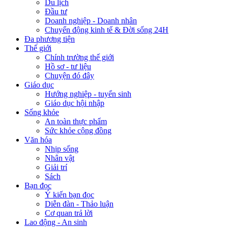
Du lịch
Đầu tư
Doanh nghiệp - Doanh nhân
Chuyển động kinh tế & Đời sống 24H
Đa phương tiện
Thế giới
Chính trường thế giới
Hồ sơ - tư liệu
Chuyện đó đây
Giáo dục
Hướng nghiệp - tuyển sinh
Giáo dục hội nhập
Sống khỏe
An toàn thực phẩm
Sức khỏe cộng đồng
Văn hóa
Nhịp sống
Nhân vật
Giải trí
Sách
Bạn đọc
Ý kiến bạn đọc
Diễn đàn - Thảo luận
Cơ quan trả lời
Lao động - An sinh