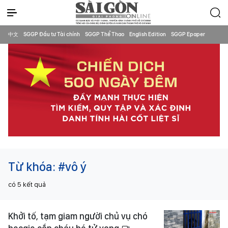
中文
SGGP Đầu tư Tài chính
SGGP Thể Thao
English Edition
SGGP Epaper
Từ khóa:
#vô ý
có
5
kết quả
Khởi tố, tạm giam người chủ vụ chó