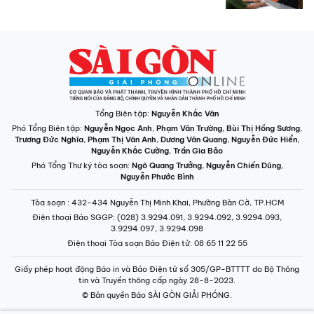
Tổng Biên tập:
Nguyễn Khắc Văn
Phó Tổng Biên tập:
Nguyễn Ngọc Anh
,
Phạm Văn Trường
,
Bùi Thị Hồng Sương
,
Trương Đức Nghĩa
,
Phạm Thị Vân Anh
,
Dương Văn Quang
,
Nguyễn Đức Hiển
,
Nguyễn Khắc Cường
,
Trần Gia Bảo
Phó Tổng Thư ký tòa soạn:
Ngô Quang Trưởng
,
Nguyễn Chiến Dũng
,
Nguyễn Phước Bình
Tòa soạn
: 432-434 Nguyễn Thị Minh Khai, Phường Bàn Cờ, TP.HCM
Điện thoại Báo SGGP
: (028) 3.9294.091, 3.9294.092, 3.9294.093,
3.9294.097, 3.9294.098
Điện thoại Tòa soạn Báo Điện tử
: 08 65 11 22 55
Giấy phép hoạt động Báo in và Báo Điện tử số 305/GP-BTTTT do Bộ Thông
tin và Truyền thông cấp ngày 28-8-2023.
© Bản quyền Báo SÀI GÒN GIẢI PHÓNG.