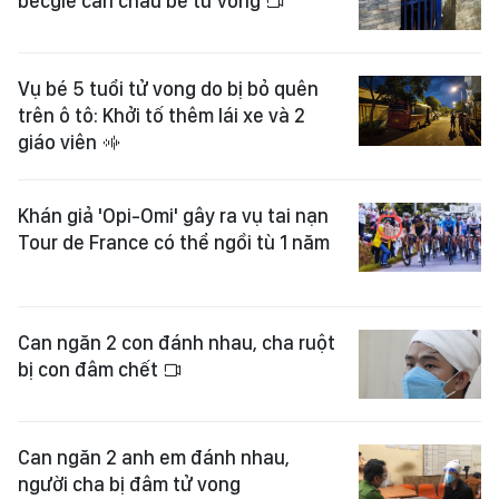
becgie cắn cháu bé tử vong
Vụ bé 5 tuổi tử vong do bị bỏ quên
trên ô tô: Khởi tố thêm lái xe và 2
giáo viên
Khán giả 'Opi-Omi' gây ra vụ tai nạn
Tour de France có thể ngồi tù 1 năm
Can ngăn 2 con đánh nhau, cha ruột
bị con đâm chết
Can ngăn 2 anh em đánh nhau,
người cha bị đâm tử vong