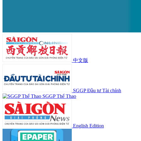
中文版
SGGP Đầu tư Tài chính
SGGP Thể Thao
English Edition