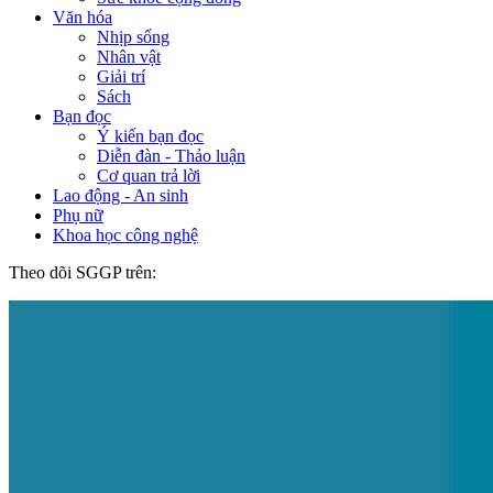
Văn hóa
Nhịp sống
Nhân vật
Giải trí
Sách
Bạn đọc
Ý kiến bạn đọc
Diễn đàn - Thảo luận
Cơ quan trả lời
Lao động - An sinh
Phụ nữ
Khoa học công nghệ
Theo dõi SGGP trên: