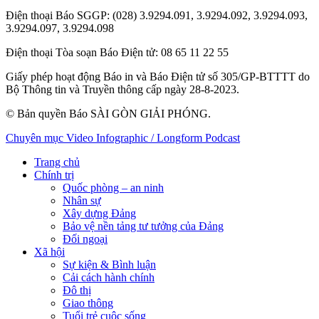
Điện thoại Báo SGGP
: (028) 3.9294.091, 3.9294.092, 3.9294.093,
3.9294.097, 3.9294.098
Điện thoại Tòa soạn Báo Điện tử
: 08 65 11 22 55
Giấy phép hoạt động Báo in và Báo Điện tử số 305/GP-BTTTT do
Bộ Thông tin và Truyền thông cấp ngày 28-8-2023.
© Bản quyền Báo SÀI GÒN GIẢI PHÓNG.
Chuyên mục
Video
Infographic / Longform
Podcast
Trang chủ
Chính trị
Quốc phòng – an ninh
Nhân sự
Xây dựng Đảng
Bảo vệ nền tảng tư tưởng của Đảng
Đối ngoại
Xã hội
Sự kiện & Bình luận
Cải cách hành chính
Đô thị
Giao thông
Tuổi trẻ cuộc sống