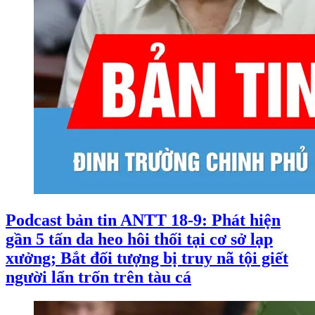
Podcast bản tin ANTT 18-9: Phát hiện
gần 5 tấn da heo hôi thối tại cơ sở lạp
xưởng; Bắt đối tượng bị truy nã tội giết
người lẩn trốn trên tàu cá