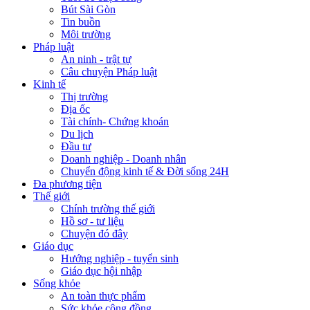
Bút Sài Gòn
Tin buồn
Môi trường
Pháp luật
An ninh - trật tự
Câu chuyện Pháp luật
Kinh tế
Thị trường
Địa ốc
Tài chính- Chứng khoán
Du lịch
Đầu tư
Doanh nghiệp - Doanh nhân
Chuyển động kinh tế & Đời sống 24H
Đa phương tiện
Thế giới
Chính trường thế giới
Hồ sơ - tư liệu
Chuyện đó đây
Giáo dục
Hướng nghiệp - tuyển sinh
Giáo dục hội nhập
Sống khỏe
An toàn thực phẩm
Sức khỏe cộng đồng