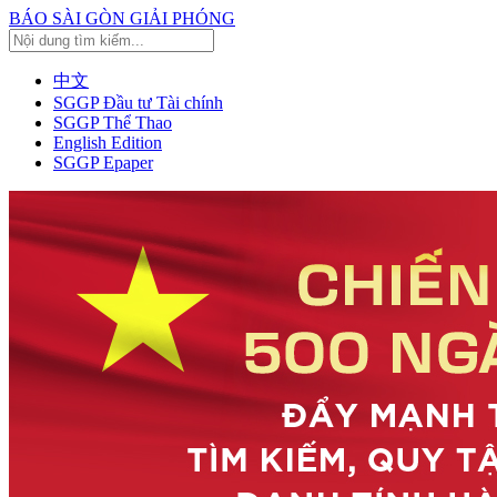
BÁO SÀI GÒN GIẢI PHÓNG
中文
SGGP Đầu tư Tài chính
SGGP Thể Thao
English Edition
SGGP Epaper