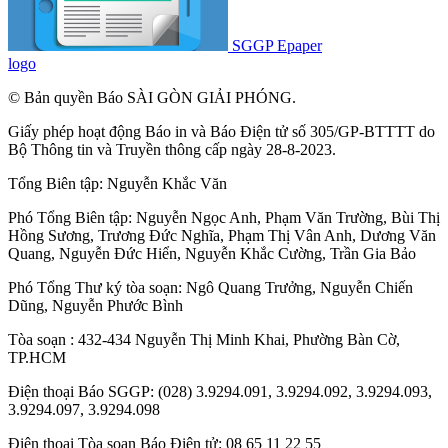
SGGP Epaper
logo
© Bản quyền Báo SÀI GÒN GIẢI PHÓNG.
Giấy phép hoạt động Báo in và Báo Điện tử số 305/GP-BTTTT do
Bộ Thông tin và Truyền thông cấp ngày 28-8-2023.
Tổng Biên tập:
Nguyễn Khắc Văn
Phó Tổng Biên tập:
Nguyễn Ngọc Anh
,
Phạm Văn Trường
,
Bùi Thị
Hồng Sương
,
Trương Đức Nghĩa
,
Phạm Thị Vân Anh
,
Dương Văn
Quang
,
Nguyễn Đức Hiển
,
Nguyễn Khắc Cường
,
Trần Gia Bảo
Phó Tổng Thư ký tòa soạn:
Ngô Quang Trưởng
,
Nguyễn Chiến
Dũng
,
Nguyễn Phước Bình
Tòa soạn : 432-434 Nguyễn Thị Minh Khai, Phường Bàn Cờ,
TP.HCM
Điện thoại Báo SGGP: (028) 3.9294.091, 3.9294.092, 3.9294.093,
3.9294.097, 3.9294.098
Điện thoại Tòa soạn Báo Điện tử: 08 65 11 22 55