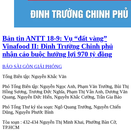
Bản tin ANTT 18-9: Vụ “đất vàng”
Vinafood II: Đinh Trường Chinh phủ
nhận cáo buộc hưởng lợi 970 tỷ đồng
BÁO SÀI GÒN GIẢI PHÓNG
Tổng Biên tập:
Nguyễn Khắc Văn
Phó Tổng Biên tập:
Nguyễn Ngọc Anh
,
Phạm Văn Trường
,
Bùi Thị
Hồng Sương
,
Trương Đức Nghĩa
,
Phạm Thị Vân Anh
,
Dương Văn
Quang
,
Nguyễn Đức Hiển
,
Nguyễn Khắc Cường
,
Trần Gia Bảo
Phó Tổng Thư ký tòa soạn:
Ngô Quang Trưởng
,
Nguyễn Chiến
Dũng
,
Nguyễn Phước Bình
Tòa soạn
: 432-434 Nguyễn Thị Minh Khai, Phường Bàn Cờ,
TP.HCM