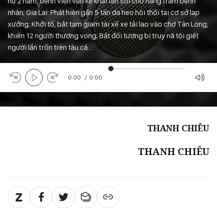
hư 2 năm, bệnh viện vẫn kê khai tán sỏi cho hàng trăm bệnh
nhân; Gia Lai: Phát hiện gần 5 tấn da heo hôi thối tại cơ sở lạp
xưởng; Khởi tố, bắt tạm giam tài xế xe tải lao vào chợ Tân Long,
khiến 12 người thương vong; Bắt đối tượng bị truy nã tội giết
người lẩn trốn trên tàu cá...
0:00
/
0:00
THANH CHIÊU
THANH CHIÊU