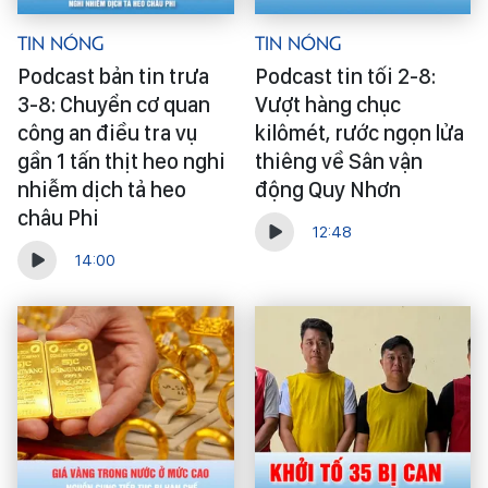
Tin Nóng
Tin Nóng
Podcast bản tin trưa
Podcast tin tối 2-8:
3-8: Chuyển cơ quan
Vượt hàng chục
công an điều tra vụ
kilômét, rước ngọn lửa
gần 1 tấn thịt heo nghi
thiêng về Sân vận
nhiễm dịch tả heo
động Quy Nhơn
châu Phi
12:48
14:00