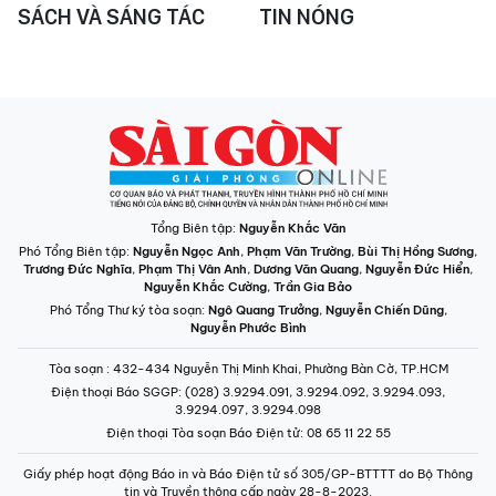
SÁCH VÀ SÁNG TÁC
TIN NÓNG
Tổng Biên tập:
Nguyễn Khắc Văn
Phó Tổng Biên tập:
Nguyễn Ngọc Anh
,
Phạm Văn Trường
,
Bùi Thị Hồng Sương
,
Trương Đức Nghĩa
,
Phạm Thị Vân Anh
,
Dương Văn Quang
,
Nguyễn Đức Hiển
,
Nguyễn Khắc Cường
,
Trần Gia Bảo
Phó Tổng Thư ký tòa soạn:
Ngô Quang Trưởng
,
Nguyễn Chiến Dũng
,
Nguyễn Phước Bình
Tòa soạn
: 432-434 Nguyễn Thị Minh Khai, Phường Bàn Cờ, TP.HCM
Điện thoại Báo SGGP
: (028) 3.9294.091, 3.9294.092, 3.9294.093,
3.9294.097, 3.9294.098
Điện thoại Tòa soạn Báo Điện tử
: 08 65 11 22 55
Giấy phép hoạt động Báo in và Báo Điện tử số 305/GP-BTTTT do Bộ Thông
tin và Truyền thông cấp ngày 28-8-2023.