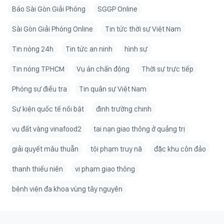
Báo Sài Gòn Giải Phóng
SGGP Online
Sài Gòn Giải Phóng Online
Tin tức thời sự Việt Nam
Tin nóng 24h
Tin tức an ninh
hình sự
Tin nóng TP.HCM
Vụ án chấn động
Thời sự trực tiếp
Phóng sự điều tra
Tin quân sự Việt Nam
Sự kiện quốc tế nổi bật
đinh trường chinh
vụ đất vàng vinafood2
tai nạn giao thông ở quảng trị
giải quyết mâu thuẫn
tội phạm truy nã
đặc khu côn đảo
thanh thiếu niên
vi phạm giao thông
bệnh viện đa khoa vùng tây nguyên