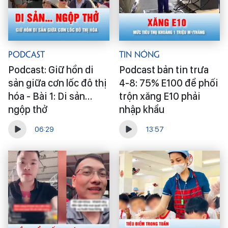
Podcast
Tin Nóng
Podcast: Giữ hồn di
Podcast bản tin trưa
sản giữa cơn lốc đô thị
4-8: 75% E100 để phối
hóa - Bài 1: Di sản…
trộn xăng E10 phải
ngộp thở
nhập khẩu
06:29
13:57