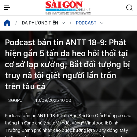
ĐA PHƯƠNG TIỆN
PODCAST
Podcast bản tin ANTT 18-9: Phát
hiện gần 5 tấn da heo hôi thối tại
cơ sở lạp xưởng; Bắt đối tượng bị
truy nã tội giết người lẩn trốn
trên tàu cá
SGGPO
18/09/2025 10:00
Podcast bản tin ANTT 18-9 trên Báo Sài Gòn Giải Phóng có các
thông tin đáng chú ý sau: Vụ “đất vàng” Vinafood II: Đinh
Trường Chinh phủ nhận cáo buộc hưởng lợi 970 tỷ đồng; Máy