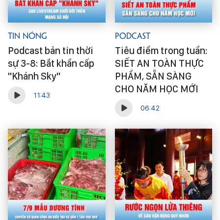
Tin Nóng
Podcast
Podcast bản tin thời
Tiêu điểm trong tuần:
sự 3-8: Bắt khẩn cấp
SIẾT AN TOÀN THỰC
"Khánh Sky"
PHẨM, SẴN SÀNG
CHO NĂM HỌC MỚI
11:43
06:42