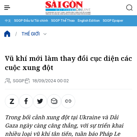
中文
SGGP Đầu tư Tài chính
SGGP Thể Thao
English Edition
SGGP Epaper
THẾ GIỚI
Vũ khí mới làm thay đổi cục diện các
cuộc xung đột
SGGP
18/09/2024 00:02
Trong bối cảnh xung đột tại Ukraine và Dải
Gaza ngày càng căng thẳng, với sự triển khai
nhiều loại vũ khí tân tiến, tuần báo Pháp Le