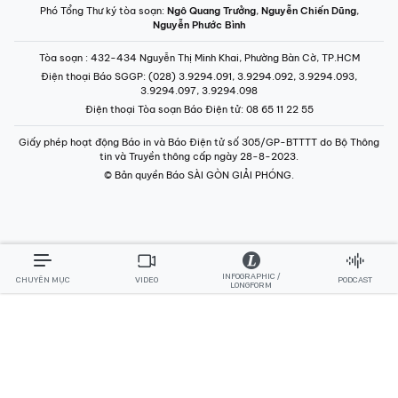
Phó Tổng Thư ký tòa soạn:
Ngô Quang Trưởng
,
Nguyễn Chiến Dũng
,
Nguyễn Phước Bình
Tòa soạn
: 432-434 Nguyễn Thị Minh Khai, Phường Bàn Cờ, TP.HCM
Điện thoại Báo SGGP
: (028) 3.9294.091, 3.9294.092, 3.9294.093,
3.9294.097, 3.9294.098
Điện thoại Tòa soạn Báo Điện tử
: 08 65 11 22 55
Giấy phép hoạt động Báo in và Báo Điện tử số 305/GP-BTTTT do Bộ Thông
tin và Truyền thông cấp ngày 28-8-2023.
© Bản quyền Báo SÀI GÒN GIẢI PHÓNG.
INFOGRAPHIC /
CHUYÊN MỤC
VIDEO
PODCAST
LONGFORM