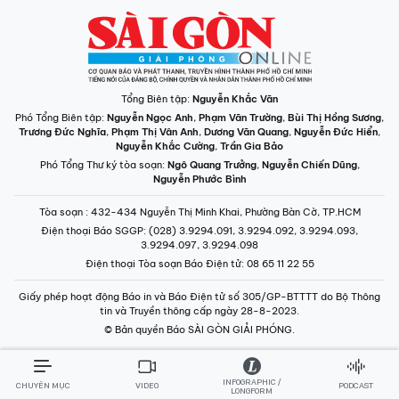
Tổng Biên tập:
Nguyễn Khắc Văn
Phó Tổng Biên tập:
Nguyễn Ngọc Anh
,
Phạm Văn Trường
,
Bùi Thị Hồng Sương
,
Trương Đức Nghĩa
,
Phạm Thị Vân Anh
,
Dương Văn Quang
,
Nguyễn Đức Hiển
,
Nguyễn Khắc Cường
,
Trần Gia Bảo
Phó Tổng Thư ký tòa soạn:
Ngô Quang Trưởng
,
Nguyễn Chiến Dũng
,
Nguyễn Phước Bình
Tòa soạn
: 432-434 Nguyễn Thị Minh Khai, Phường Bàn Cờ, TP.HCM
Điện thoại Báo SGGP
: (028) 3.9294.091, 3.9294.092, 3.9294.093,
3.9294.097, 3.9294.098
Điện thoại Tòa soạn Báo Điện tử
: 08 65 11 22 55
Giấy phép hoạt động Báo in và Báo Điện tử số 305/GP-BTTTT do Bộ Thông
tin và Truyền thông cấp ngày 28-8-2023.
© Bản quyền Báo SÀI GÒN GIẢI PHÓNG.
INFOGRAPHIC /
CHUYÊN MỤC
VIDEO
PODCAST
LONGFORM