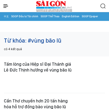
中文
SGGP Đầu tư Tài chính
SGGP Thể Thao
English Edition
SGGP Epaper
Từ khóa:
#vùng bão lũ
có
4
kết quả
Tấm lòng của Hiệp sĩ Đại Thánh giá
Lê Đức Thịnh hướng về vùng bão lũ
Cần Thơ chuyển hơn 20 tấn hàng
hóa hỗ trợ đồng bào vùng bão lũ