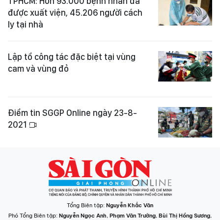
TPHCM: Hơn 93.000 bệnh nhân đã
được xuất viện, 45.206 người cách
ly tại nhà
Lập tổ công tác đặc biệt tại vùng
cam và vùng đỏ
Điểm tin SGGP Online ngày 23-8-
2021
Tổng Biên tập:
Nguyễn Khắc Văn
Phó Tổng Biên tập:
Nguyễn Ngọc Anh
,
Phạm Văn Trường
,
Bùi Thị Hồng Sương
,