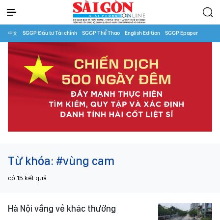
中文
SGGP Đầu tư Tài chính
SGGP Thể Thao
English Edition
SGGP Epaper
Từ khóa:
#vùng cam
có
15
kết quả
Hà Nội vắng vẻ khác thường