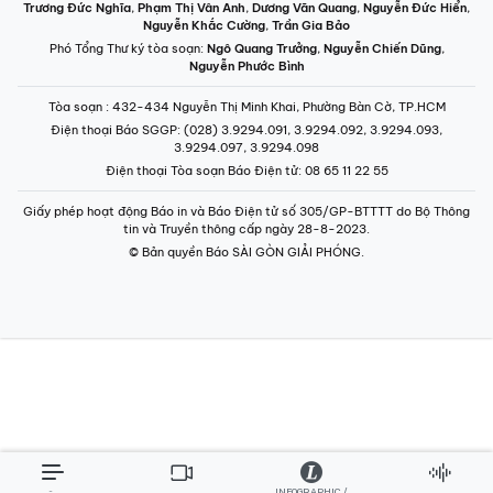
Trương Đức Nghĩa
,
Phạm Thị Vân Anh
,
Dương Văn Quang
,
Nguyễn Đức Hiển
,
Nguyễn Khắc Cường
,
Trần Gia Bảo
Phó Tổng Thư ký tòa soạn:
Ngô Quang Trưởng
,
Nguyễn Chiến Dũng
,
Nguyễn Phước Bình
Tòa soạn
: 432-434 Nguyễn Thị Minh Khai, Phường Bàn Cờ, TP.HCM
Điện thoại Báo SGGP
: (028) 3.9294.091, 3.9294.092, 3.9294.093,
3.9294.097, 3.9294.098
Điện thoại Tòa soạn Báo Điện tử
: 08 65 11 22 55
Giấy phép hoạt động Báo in và Báo Điện tử số 305/GP-BTTTT do Bộ Thông
tin và Truyền thông cấp ngày 28-8-2023.
© Bản quyền Báo SÀI GÒN GIẢI PHÓNG.
INFOGRAPHIC /