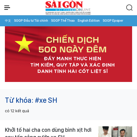
中文
SGGP Đầu tư Tài chính
SGGP Thể Thao
English Edition
SGGP Epaper
Từ khóa:
#xe SH
có
12
kết quả
Khởi tố hai cha con dùng bình xịt hơi