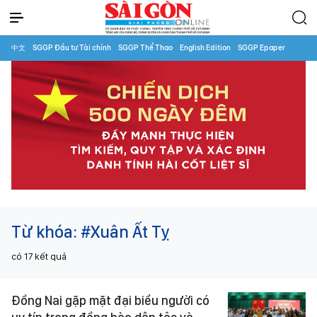
中文
SGGP Đầu tư Tài chính
SGGP Thể Thao
English Edition
SGGP Epaper
Từ khóa:
#Xuân Ất Tỵ
có
17
kết quả
Đồng Nai gặp mặt đại biểu người có