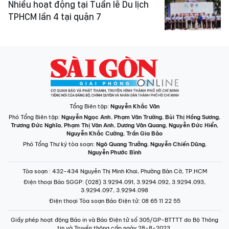
Nhiều hoạt động tại Tuần lễ Du lịch
TPHCM lần 4 tại quận 7
Tổng Biên tập:
Nguyễn Khắc Văn
Phó Tổng Biên tập:
Nguyễn Ngọc Anh
,
Phạm Văn Trường
,
Bùi Thị Hồng Sương
,
Trương Đức Nghĩa
,
Phạm Thị Vân Anh
,
Dương Văn Quang
,
Nguyễn Đức Hiển
,
Nguyễn Khắc Cường
,
Trần Gia Bảo
Phó Tổng Thư ký tòa soạn:
Ngô Quang Trưởng
,
Nguyễn Chiến Dũng
,
Nguyễn Phước Bình
Tòa soạn
: 432-434 Nguyễn Thị Minh Khai, Phường Bàn Cờ, TP.HCM
Điện thoại Báo SGGP
: (028) 3.9294.091, 3.9294.092, 3.9294.093,
3.9294.097, 3.9294.098
Điện thoại Tòa soạn Báo Điện tử
: 08 65 11 22 55
Giấy phép hoạt động Báo in và Báo Điện tử số 305/GP-BTTTT do Bộ Thông
tin và Truyền thông cấp ngày 28-8-2023.