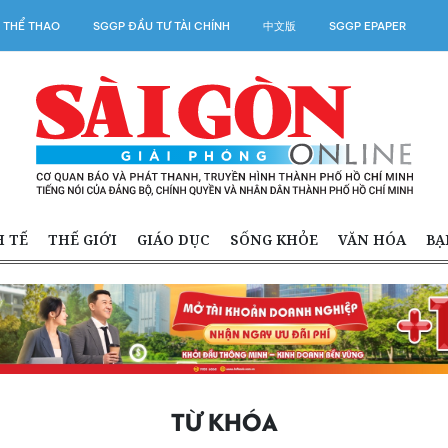
 THỂ THAO
SGGP ĐẦU TƯ TÀI CHÍNH
中文版
SGGP EPAPER
H TẾ
THẾ GIỚI
GIÁO DỤC
SỐNG KHỎE
VĂN HÓA
BẠ
TỪ KHÓA