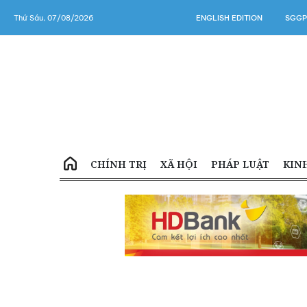
Thứ Sáu, 07/08/2026
ENGLISH EDITION
SGGP
CHÍNH TRỊ
XÃ HỘI
PHÁP LUẬT
KIN