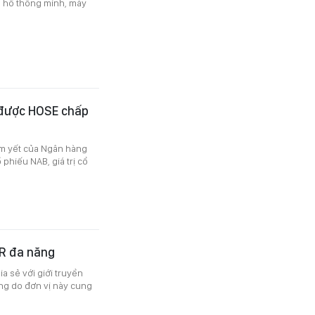
 hồ thông minh, máy
 được HOSE chấp
m yết của Ngân hàng
phiếu NAB, giá trị cổ
QR đa năng
ia sẻ với giới truyền
ăng do đơn vị này cung