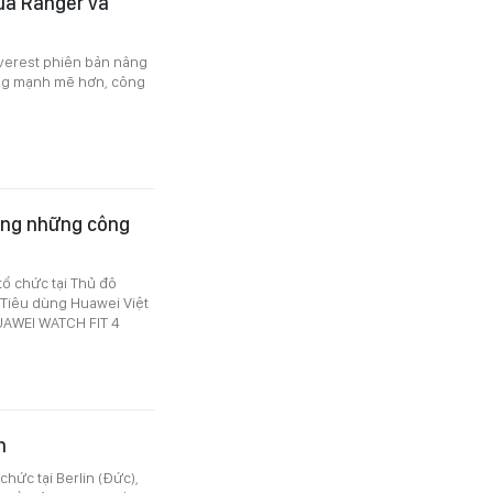
của Ranger và
Everest phiên bản nâng
năng mạnh mẽ hơn, công
ùng những công
tổ chức tại Thủ đô
 Tiêu dùng Huawei Việt
UAWEI WATCH FIT 4
n
hức tại Berlin (Đức),