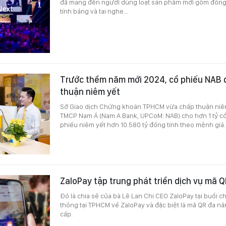
đã mang đến người dùng loạt sản phẩm mới gồm đồng
tính bảng và tai nghe…
Trước thềm năm mới 2024, cổ phiếu NAB
thuận niêm yết
Sở Giao dịch Chứng khoán TPHCM vừa chấp thuận niê
TMCP Nam Á (Nam A Bank, UPCoM: NAB) cho hơn 1 tỷ cổ 
phiếu niêm yết hơn 10.580 tỷ đồng tính theo mệnh giá.
ZaloPay tập trung phát triển dịch vụ mã 
Đó là chia sẻ của bà Lê Lan Chi CEO ZaloPay tại buổi ch
thông tại TPHCM về ZaloPay và đặc biệt là mã QR đa n
cấp.