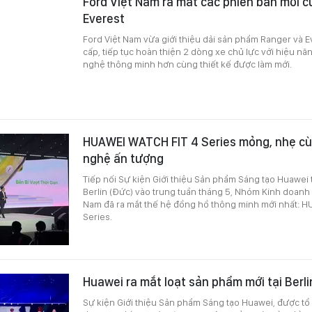
Ford Việt Nam ra mắt các phiên bản mới 
Everest
Ford Việt Nam vừa giới thiệu dải sản phẩm Ranger và 
cấp, tiếp tục hoàn thiện 2 dòng xe chủ lực với hiệu 
nghệ thông minh hơn cùng thiết kế được làm mới.
HUAWEI WATCH FIT 4 Series mỏng, nhẹ c
nghệ ấn tượng
Tiếp nối Sự kiện Giới thiệu Sản phẩm Sáng tạo Huawei 
Berlin (Đức) vào trung tuần tháng 5, Nhóm Kinh doanh
Nam đã ra mắt thế hệ đồng hồ thông minh mới nhất: H
Series.
Huawei ra mắt loạt sản phẩm mới tại Berli
Sự kiện Giới thiệu Sản phẩm Sáng tạo Huawei, được tổ c