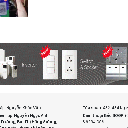
tập:
Nguyễn Khắc Văn
Tòa soạn
: 432-434 Ngu
iên tập:
Nguyễn Ngọc Anh
,
Điện thoại Báo SGGP
: 
 Trường
,
Bùi Thị Hồng Sương
,
3.9294.098
ức Nghĩa
,
Phạm Thị Vân Anh
,