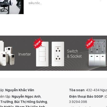
siêu tốc…
tập:
Nguyễn Khắc Văn
Tòa soạn
: 432-434 Ngu
iên tập:
Nguyễn Ngọc Anh
,
Điện thoại Báo SGGP
: 
 Trường
,
Bùi Thị Hồng Sương
,
3.9294.098
ức Nghĩa
,
Phạm Thị Vân Anh
,