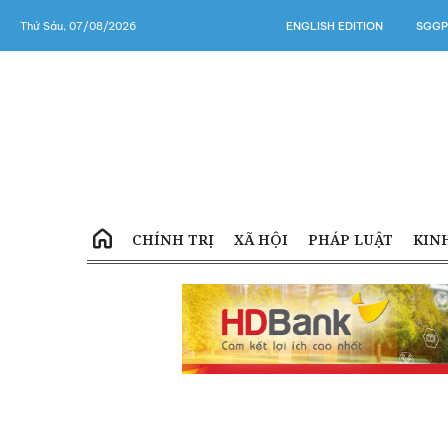
Thứ Sáu, 07/08/2026
ENGLISH EDITION
SGGP
CHÍNH TRỊ
XÃ HỘI
PHÁP LUẬT
KIN