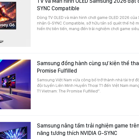
TV và Màn hình OLED Samsung 2026 đạt 
SYNC Compatible
Dòng TV OLED và màn hình chơi game OLED 2026 của
nhận G-SYNC Compatible, sở hữu tần số quét thế hệ 
hiển thị tiên tiến, mang đến trải nghiệm chơi game si
Samsung đồng hành cùng sự kiện thể tha
Promise Fulfilled
Samsung Việt Nam vừa công bố trở thành nhà tài trợ đ
đội tuyển Liên Minh Huyền Thoại T1 đến Việt Nam man
T1 Vietnam: The Promise Fulfilled”.
Samsung nâng tầm trải nghiệm game trên
năng tương thích NVIDIA G-SYNC