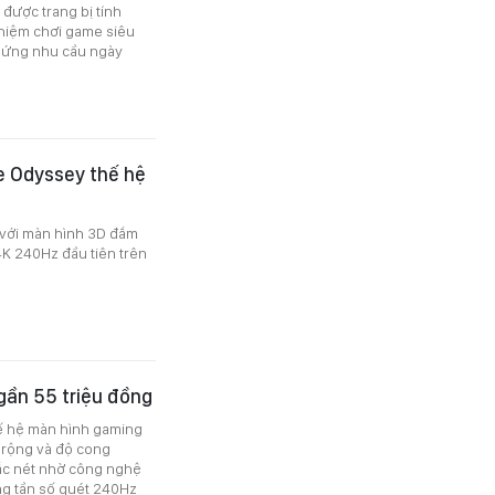
được trang bị tính
ghiệm chơi game siêu
p ứng nhu cầu ngày
e Odyssey thế hệ
 với màn hình 3D đắm
K 240Hz đầu tiên trên
gần 55 triệu đồng
hế hệ màn hình gaming
u rộng và độ cong
ắc nét nhờ công nghệ
g tần số quét 240Hz