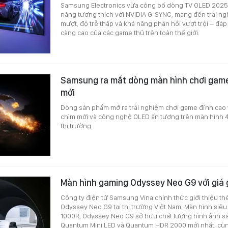
Samsung Electronics vừa công bố dòng TV OLED 2025 
năng tương thích với NVIDIA G-SYNC, mang đến trải n
mượt, độ trễ thấp và khả năng phản hồi vượt trội – đá
càng cao của các game thủ trên toàn thế giới.
Samsung ra mắt dòng màn hình chơi gam
mới
Dòng sản phẩm mở ra trải nghiệm chơi game đỉnh cao
chìm mới và công nghệ OLED ấn tượng trên màn hình 4
thị trường.
Màn hình gaming Odyssey Neo G9 với giá 
Công ty điện tử Samsung Vina chính thức giới thiệu t
Odyssey Neo G9 tại thị trường Việt Nam. Màn hình siê
1000R, Odyssey Neo G9 sở hữu chất lượng hình ảnh s
Quantum Mini LED và Quantum HDR 2000 mới nhất, cùn