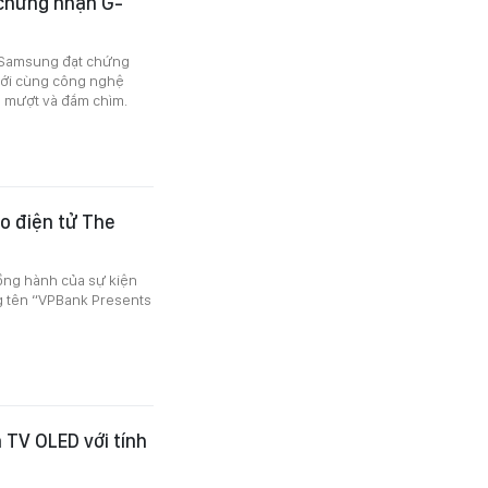
chứng nhận G-
 Samsung đạt chứng
mới cùng công nghệ
êu mượt và đắm chìm.
o điện tử The
ồng hành của sự kiện
g tên “VPBank Presents
 TV OLED với tính