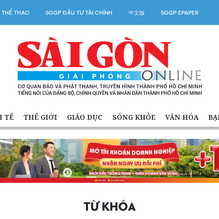
 THỂ THAO
SGGP ĐẦU TƯ TÀI CHÍNH
中文版
SGGP EPAPER
H TẾ
THẾ GIỚI
GIÁO DỤC
SỐNG KHỎE
VĂN HÓA
BẠ
TỪ KHÓA