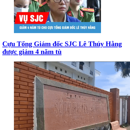
Cựu Tổng Giám đốc SJC Lê Thúy Hằng
được giảm 4 năm tù