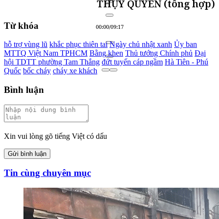
THỤY QUYÊN (tổng hợp)
Từ khóa
00:00
/
09:17
hỗ trợ vùng lũ
khắc phục thiên tai
Ngày chủ nhật xanh
Ủy ban
MTTQ Việt Nam TPHCM
Bằng khen
Thủ tướng Chính phủ
Đại
hội TDTT phường Tam Thắng
đứt tuyến cáp ngầm
Hà Tiên - Phú
Quốc
bốc cháy
cháy xe khách
Bình luận
Xin vui lòng gõ tiếng Việt có dấu
Gửi bình luận
Tin cùng chuyên mục