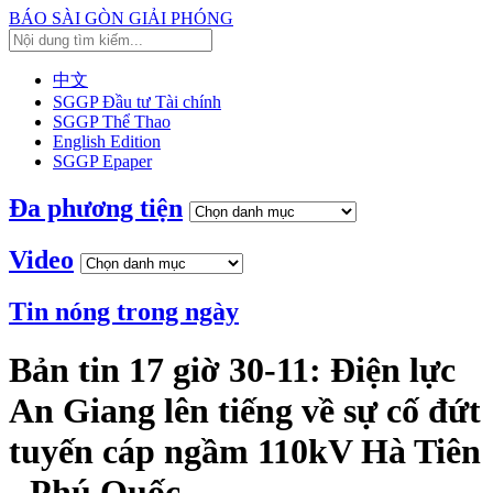
BÁO SÀI GÒN GIẢI PHÓNG
中文
SGGP Đầu tư Tài chính
SGGP Thể Thao
English Edition
SGGP Epaper
Đa phương tiện
Video
Tin nóng trong ngày
Bản tin 17 giờ 30-11: Điện lực
An Giang lên tiếng về sự cố đứt
tuyến cáp ngầm 110kV Hà Tiên
- Phú Quốc