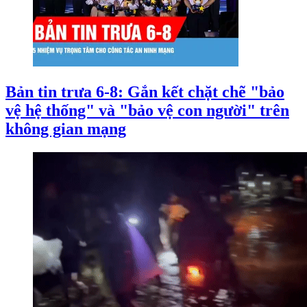
Bản tin trưa 6-8: Gắn kết chặt chẽ "bảo
vệ hệ thống" và "bảo vệ con người" trên
không gian mạng