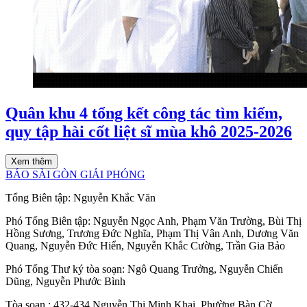
Quân khu 4 tổng kết công tác tìm kiếm,
quy tập hài cốt liệt sĩ mùa khô 2025-2026
Xem thêm
BÁO SÀI GÒN GIẢI PHÓNG
Tổng Biên tập:
Nguyễn Khắc Văn
Phó Tổng Biên tập:
Nguyễn Ngọc Anh
,
Phạm Văn Trường
,
Bùi Thị
Hồng Sương
,
Trương Đức Nghĩa
,
Phạm Thị Vân Anh
,
Dương Văn
Quang
,
Nguyễn Đức Hiển
,
Nguyễn Khắc Cường
,
Trần Gia Bảo
Phó Tổng Thư ký tòa soạn:
Ngô Quang Trưởng
,
Nguyễn Chiến
Dũng
,
Nguyễn Phước Bình
Tòa soạn
: 432-434 Nguyễn Thị Minh Khai, Phường Bàn Cờ,