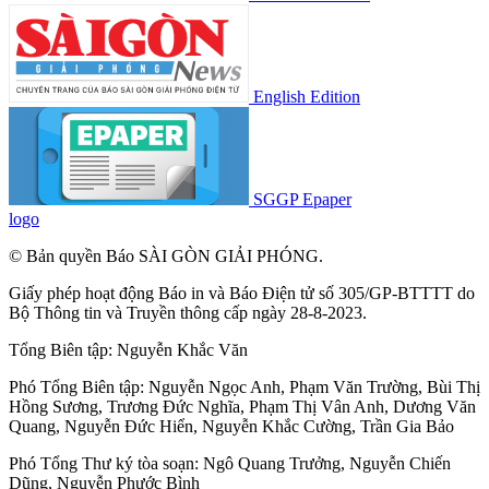
English Edition
SGGP Epaper
logo
© Bản quyền Báo SÀI GÒN GIẢI PHÓNG.
Giấy phép hoạt động Báo in và Báo Điện tử số 305/GP-BTTTT do
Bộ Thông tin và Truyền thông cấp ngày 28-8-2023.
Tổng Biên tập:
Nguyễn Khắc Văn
Phó Tổng Biên tập:
Nguyễn Ngọc Anh
,
Phạm Văn Trường
,
Bùi Thị
Hồng Sương
,
Trương Đức Nghĩa
,
Phạm Thị Vân Anh
,
Dương Văn
Quang
,
Nguyễn Đức Hiển
,
Nguyễn Khắc Cường
,
Trần Gia Bảo
Phó Tổng Thư ký tòa soạn:
Ngô Quang Trưởng
,
Nguyễn Chiến
Dũng
,
Nguyễn Phước Bình