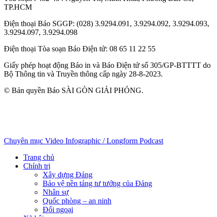
TP.HCM
Điện thoại Báo SGGP
: (028) 3.9294.091, 3.9294.092, 3.9294.093,
3.9294.097, 3.9294.098
Điện thoại Tòa soạn Báo Điện tử
: 08 65 11 22 55
Giấy phép hoạt động Báo in và Báo Điện tử số 305/GP-BTTTT do
Bộ Thông tin và Truyền thông cấp ngày 28-8-2023.
© Bản quyền Báo SÀI GÒN GIẢI PHÓNG.
Chuyên mục
Video
Infographic / Longform
Podcast
Trang chủ
Chính trị
Xây dựng Đảng
Bảo vệ nền tảng tư tưởng của Đảng
Nhân sự
Quốc phòng – an ninh
Đối ngoại