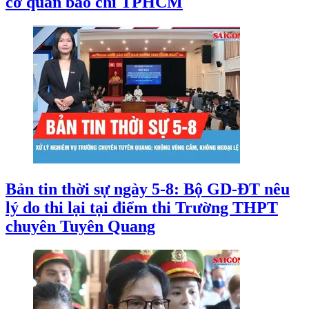
cơ quan báo chí TPHCM
Bản tin thời sự ngày 5-8: Bộ GD-ĐT nêu
lý do thi lại tại điểm thi Trường THPT
chuyên Tuyên Quang