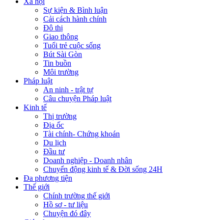
Xã hội
Sự kiện & Bình luận
Cải cách hành chính
Đô thị
Giao thông
Tuổi trẻ cuộc sống
Bút Sài Gòn
Tin buồn
Môi trường
Pháp luật
An ninh - trật tự
Câu chuyện Pháp luật
Kinh tế
Thị trường
Địa ốc
Tài chính- Chứng khoán
Du lịch
Đầu tư
Doanh nghiệp - Doanh nhân
Chuyển động kinh tế & Đời sống 24H
Đa phương tiện
Thế giới
Chính trường thế giới
Hồ sơ - tư liệu
Chuyện đó đây