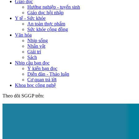
Giáo dục
Hướng nghiệp - tuyển sinh
Giáo dục hội nhập
Y tế - Sức khỏe
An toàn thực phẩm
Sức khỏe cộng đồng
Văn hóa
Nhịp sống
Nhân vật
Giải trí
Sách
Nhịp cầu bạn đọc
Ý kiến bạn đọc
Diễn đàn - Thảo luận
Cơ quan trả lời
Khoa học công nghệ
Theo dõi SGGP trên: