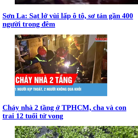
Sơn La: Sạt lở vùi lấp ô tô, sơ tán gần 400
người trong đêm
Cháy nhà 2 tầng ở TPHCM, cha và con
trai 12 tuổi tử vong