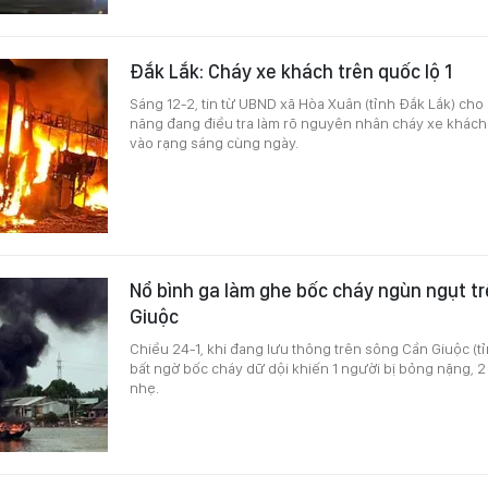
Đắk Lắk: Cháy xe khách trên quốc lộ 1
Sáng 12-2, tin từ UBND xã Hòa Xuân (tỉnh Đắk Lắk) cho
năng đang điều tra làm rõ nguyên nhân cháy xe khách t
vào rạng sáng cùng ngày.
Nổ bình ga làm ghe bốc cháy ngùn ngụt t
Giuộc
Chiều 24-1, khi đang lưu thông trên sông Cần Giuộc (tỉ
bất ngờ bốc cháy dữ dội khiến 1 người bị bỏng nặng, 
nhẹ.