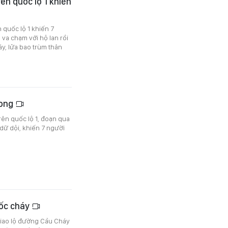
ên quốc lộ 1 khiến
quốc lộ 1 khiến 7
 va chạm với hộ lan rồi
áy, lửa bao trùm thân
vong
rên quốc lộ 1, đoạn qua
dữ dội, khiến 7 người
bốc cháy
 giao lộ đường Cầu Cháy