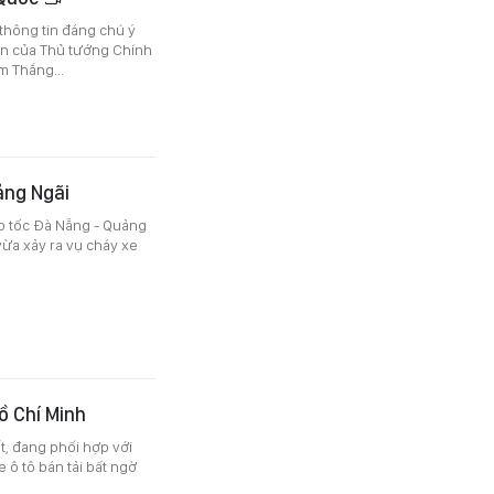
 thông tin đáng chú ý
n của Thủ tướng Chính
m Thắng...
ảng Ngãi
ao tốc Đà Nẵng - Quảng
vừa xảy ra vụ cháy xe
ồ Chí Minh
, đang phối hợp với
 ô tô bán tải bất ngờ