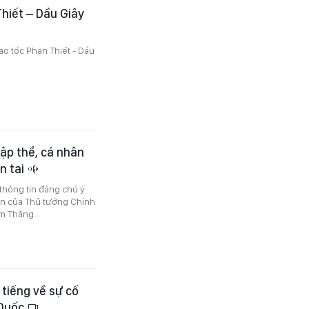
Thiết – Dầu Giây
ao tốc Phan Thiết - Dầu
tập thể, cá nhân
n tai
 thông tin đáng chú ý
n của Thủ tướng Chính
m Thắng...
 tiếng về sự cố
 Quốc