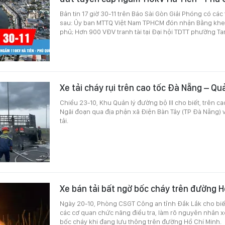
Bản tin 17 giờ 30-11 trên Báo Sài Gòn Giải Phóng có các
sau: Ủy ban MTTQ Việt Nam TPHCM đón nhận Bằng khe
phủ; Hơn 900 VĐV tranh tài tại Đại hội TDTT phường Ta
Xe tải cháy rụi trên cao tốc Đà Nẵng – Qu
Chiều 23-10, Khu Quản lý đường bộ III cho biết, trên c
Ngãi đoạn qua địa phận xã Điện Bàn Tây (TP Đà Nẵng) 
tải.
Xe bán tải bất ngờ bốc cháy trên đường H
Ngày 20-10, Phòng CSGT Công an tỉnh Đắk Lắk cho biết
các cơ quan chức năng điều tra, làm rõ nguyên nhân xe
bốc cháy khi đang lưu thông trên đường Hồ Chí Minh.