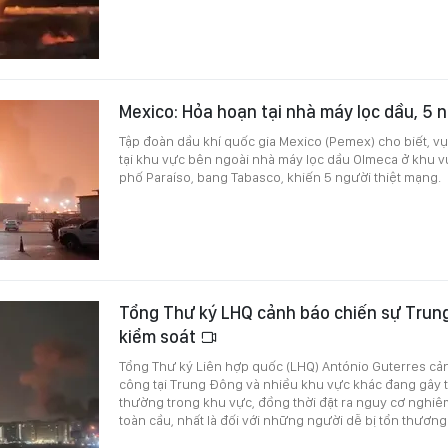
Mexico: Hỏa hoạn tại nhà máy lọc dầu, 5 
Tập đoàn dầu khí quốc gia Mexico (Pemex) cho biết, vụ
tại khu vực bên ngoài nhà máy lọc dầu Olmeca ở khu 
phố Paraíso, bang Tabasco, khiến 5 người thiệt mạng.
Tổng Thư ký LHQ cảnh báo chiến sự Trun
kiểm soát
Tổng Thư ký Liên hợp quốc (LHQ) António Guterres cả
công tại Trung Đông và nhiều khu vực khác đang gây t
thường trong khu vực, đồng thời đặt ra nguy cơ nghiêm
toàn cầu, nhất là đối với những người dễ bị tổn thương