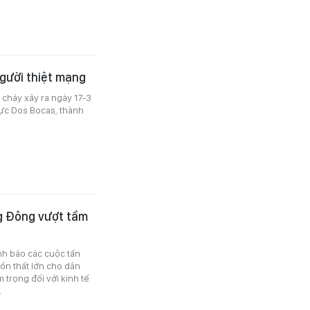
người thiệt mạng
 cháy xảy ra ngày 17-3
vực Dos Bocas, thành
g Đông vượt tầm
nh báo các cuộc tấn
ổn thất lớn cho dân
 trọng đối với kinh tế
.