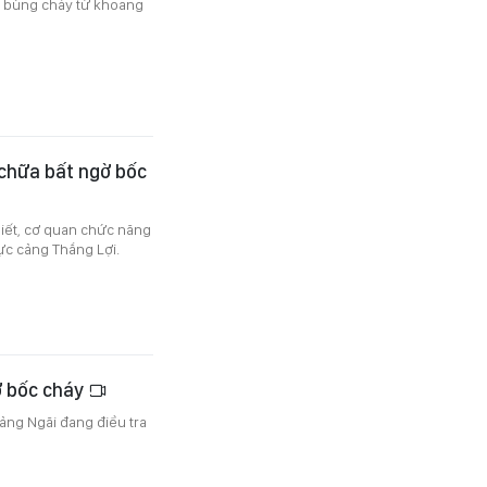
, bùng cháy từ khoang
 chữa bất ngờ bốc
biết, cơ quan chức năng
ực cảng Thắng Lợi.
ờ bốc cháy
ảng Ngãi đang điều tra