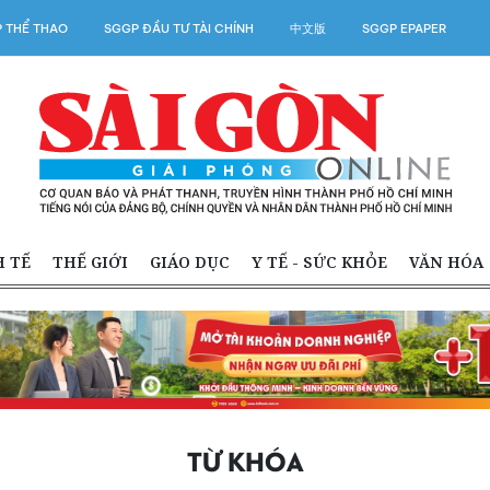
 THỂ THAO
SGGP ĐẦU TƯ TÀI CHÍNH
中文版
SGGP EPAPER
H TẾ
THẾ GIỚI
GIÁO DỤC
Y TẾ - SỨC KHỎE
VĂN HÓA
TỪ KHÓA