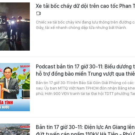
Xe tải bốc cháy dữ dội trên cao tốc Phan 
Chiếc xe tải bốc cháy khi đang lưu thông trên đường c
Giây, tài xế nhanh chóng dập lửa nhưng bất thành.
Podcast bản tin 17 giờ 30-11: Biểu dương 
hỗ trợ đồng bào miền Trung vượt qua thiê
Bản tin 17 giờ 30-11 trên Báo Sài Gòn Giải Phóng có các
sau: Ủy ban MTTQ Việt Nam TPHCM đón nhận Bằng khe
phủ; Hơn 900 VĐV tranh tài tại Đại hội TDTT phường Ta
Bản tin 17 giờ 30-11: Điện lực An Giang lên
đứt tuyến cáp ngầm 110kV Hà Tiên - Phú