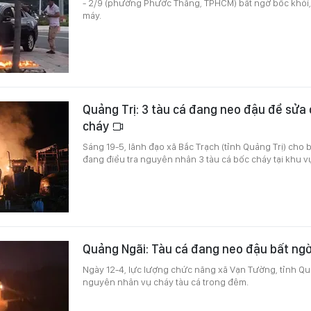
- 2/9 (phường Phước Thắng, TPHCM) bất ngờ bốc khói
máy.
Quảng Trị: 3 tàu cá đang neo đậu để sửa
cháy
Sáng 19-5, lãnh đạo xã Bắc Trạch (tỉnh Quảng Trị) cho 
đang điều tra nguyên nhân 3 tàu cá bốc cháy tại khu v
Quảng Ngãi: Tàu cá đang neo đậu bất ng
Ngày 12-4, lực lượng chức năng xã Vạn Tường, tỉnh Qu
nguyên nhân vụ cháy tàu cá trong đêm.