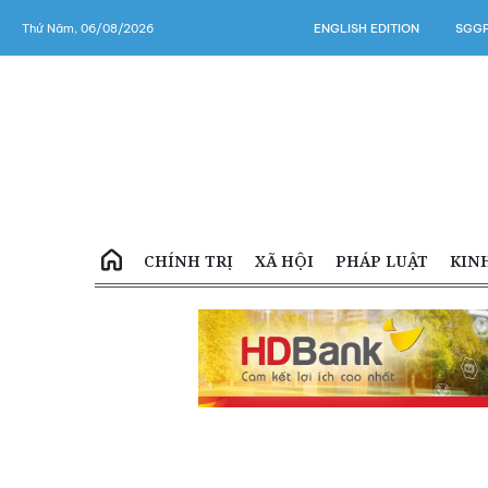
Thứ Năm, 06/08/2026
ENGLISH EDITION
SGGP
CHÍNH TRỊ
XÃ HỘI
PHÁP LUẬT
KIN