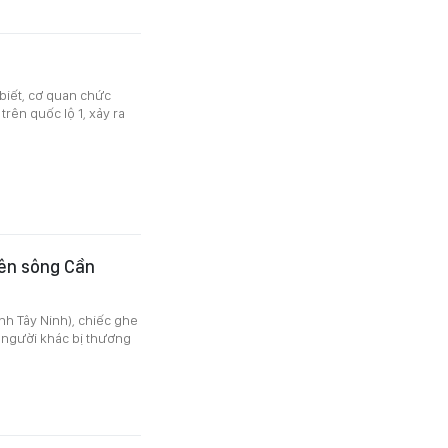
 biết, cơ quan chức
rên quốc lộ 1, xảy ra
rên sông Cần
nh Tây Ninh), chiếc ghe
2 người khác bị thương