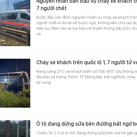
Nguyên nhân ban đầu vụ cháy xe khách tr
7 người chết
Bước đầu xác định nguyên nhân vụ cháy xe khách trên 
người chết là do tài xế buồn ngủ, không làm chủ tay lái,
tiếp tục đâm vào ta-luy bảo vệ khiến thùng dầu bốc ch
xe.
Cháy xe khách trên quốc lộ 1, 7 người tử 
Rạng sáng 21-7, xe khách biển số 50E-447.. lưu thông t
địa bàn xã Hưng Thịnh, TP Đồng Nai, bất ngờ bốc cháy 
tử vong.
Ô tô đang dừng sửa bên đường bất ngờ 
Chiều 19-7, ô tô 4 chỗ đang dừng sửa trên vỉa hè gần