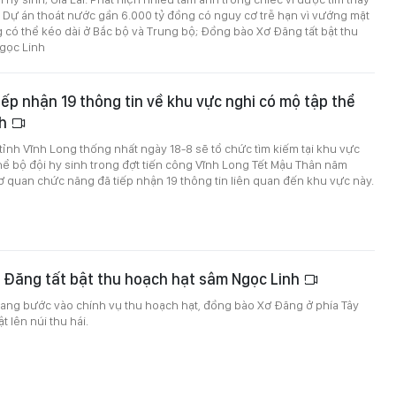
ĩ; Dự án thoát nước gần 6.000 tỷ đồng có nguy cơ trễ hạn vì vướng mặt
có thể kéo dài ở Bắc bộ và Trung bộ; Đồng bào Xơ Đăng tất bật thu
gọc Linh
iếp nhận 19 thông tin về khu vực nghi có mộ tập thể
nh
tỉnh Vĩnh Long thống nhất ngày 18-8 sẽ tổ chức tìm kiếm tại khu vực
hể bộ đội hy sinh trong đợt tiến công Vĩnh Long Tết Mậu Thân năm
ơ quan chức năng đã tiếp nhận 19 thông tin liên quan đến khu vực này.
 Đăng tất bật thu hoạch hạt sâm Ngọc Linh
ang bước vào chính vụ thu hoạch hạt, đồng bào Xơ Đăng ở phía Tây
t lên núi thu hái.