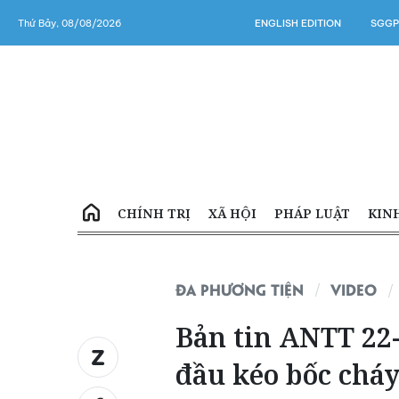
Thứ Bảy, 08/08/2026
ENGLISH EDITION
SGGP
CHÍNH TRỊ
XÃ HỘI
PHÁP LUẬT
KIN
ĐA PHƯƠNG TIỆN
VIDEO
Bản tin ANTT 22
đầu kéo bốc cháy