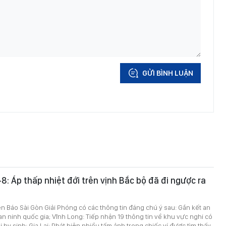
GỬI BÌNH LUẬN
-8: Áp thấp nhiệt đới trên vịnh Bắc bộ đã đi ngược ra
trên Báo Sài Gòn Giải Phóng có các thông tin đáng chú ý sau: Gắn kết an
 an ninh quốc gia; Vĩnh Long: Tiếp nhận 19 thông tin về khu vực nghi có
 hy sinh; Gia Lai: Phát hiện nhiều tấm ảnh trong chiếc ví được tìm thấy