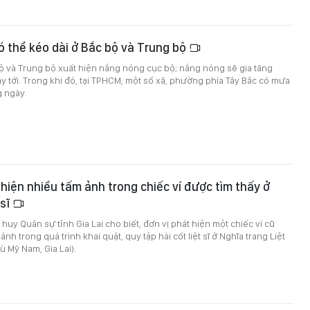
 thể kéo dài ở Bắc bộ và Trung bộ
ộ và Trung bộ xuất hiện nắng nóng cục bộ; nắng nóng sẽ gia tăng
 tới. Trong khi đó, tại TPHCM, một số xã, phường phía Tây Bắc có mưa
g ngày.
t hiện nhiều tấm ảnh trong chiếc ví được tìm thấy ở
 sĩ
huy Quân sự tỉnh Gia Lai cho biết, đơn vị phát hiện một chiếc ví cũ
nh trong quá trình khai quật, quy tập hài cốt liệt sĩ ở Nghĩa trang Liệt
ù Mỹ Nam, Gia Lai).