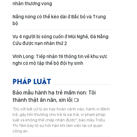
nhân thương vong
Nắng nóng có thể kéo dài ở Bắc bộ và Trung
bộ
Vụ 4 người bị sóng cuốn ở Mũi Nghê, Đà Nẵng:
Cứu được nạn nhân thứ 2
Vĩnh Long: Tiếp nhận 19 thông tin về khu vực
nghi có mộ tập thể bộ đội hy sinh
PHÁP LUẬT
Bảo mẫu hành hạ trẻ mầm non: Tôi
thành thật ăn năn, xin lỗi
"Dù với bất cứ lý do hay hoàn cảnh nào, hành vi đánh
trẻ, gây tổn thương cho trẻ là sai trái, vi phạm pháp
luật và không thể chấp nhận được", bảo mẫu Triệu
Thị Tâm bày tỏ sự hối hận khi làm việc tại cơ quan
công an.