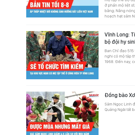
ở phần mộ liệt s
bằng; Nắng nóng 
hoạch hạt sâm N
Vĩnh Long: T
bộ đội hy si
Ban Chỉ đạo 515 
nghi có mộ tập t
1968. Đến nay, c
Đồng bào Xơ
Sâm Ngọc Linh đ
Quảng Ngãi tất bậ