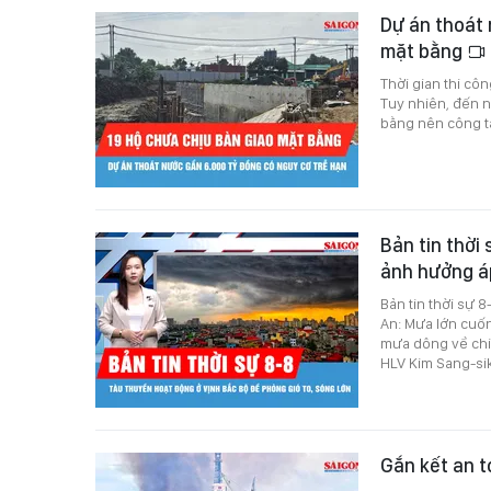
Dự án thoát 
mặt bằng
Thời gian thi cô
Tuy nhiên, đến n
bằng nên công tá
Bản tin thời 
ảnh hưởng á
Bản tin thời sự 
An: Mưa lớn cuốn
mưa dông về chiề
HLV Kim Sang-sik
Gắn kết an t