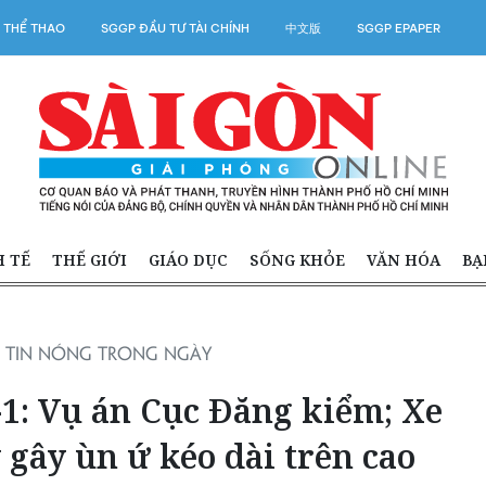
 THỂ THAO
SGGP ĐẦU TƯ TÀI CHÍNH
中文版
SGGP EPAPER
H TẾ
THẾ GIỚI
GIÁO DỤC
SỐNG KHỎE
VĂN HÓA
BẠ
TIN NÓNG TRONG NGÀY
-1: Vụ án Cục Đăng kiểm; Xe
 gây ùn ứ kéo dài trên cao