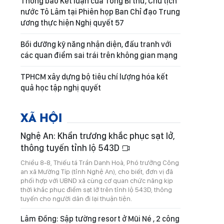
Thông báo Kết luận của Tổng Bí thư, Chủ tịch
nước Tô Lâm tại Phiên họp Ban Chỉ đạo Trung
ương thực hiện Nghị quyết 57
Bồi dưỡng kỹ năng nhận diện, đấu tranh với
các quan điểm sai trái trên không gian mạng
TPHCM xây dựng bộ tiêu chí lượng hóa kết
quả học tập nghị quyết
XÃ HỘI
Nghệ An: Khẩn trương khắc phục sạt lở,
thông tuyến tỉnh lộ 543D
Chiều 8-8, Thiếu tá Trần Danh Hoà, Phó trưởng Công
an xã Mường Típ (tỉnh Nghệ An), cho biết, đơn vị đã
phối hợp với UBND xã cùng cơ quan chức năng kịp
thời khắc phục điểm sạt lở trên tỉnh lộ 543D, thông
tuyến cho người dân đi lại thuận tiện.
Lâm Đồng: Sập tường resort ở Mũi Né , 2 công