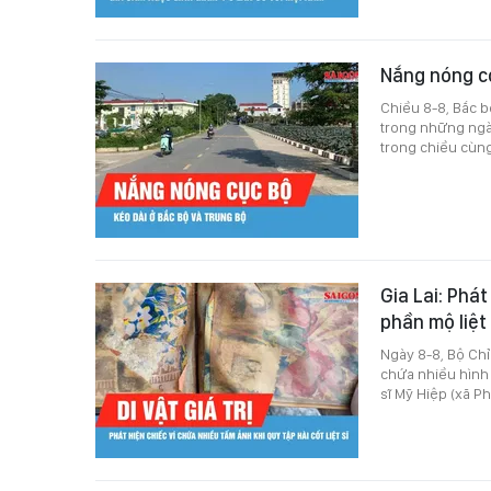
Nắng nóng có
Chiều 8-8, Bắc b
trong những ngày
trong chiều cùn
Gia Lai: Phá
phần mộ liệt
Ngày 8-8, Bộ Chỉ 
chứa nhiều hình ả
sĩ Mỹ Hiệp (xã Ph