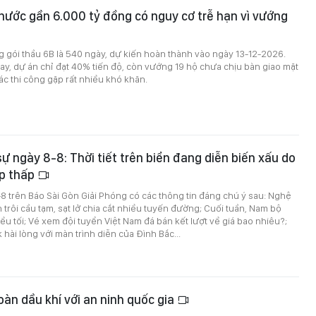
nước gần 6.000 tỷ đồng có nguy cơ trễ hạn vì vướng
ng gói thầu 6B là 540 ngày, dự kiến hoàn thành vào ngày 13-12-2026.
ay, dự án chỉ đạt 40% tiến độ, còn vướng 19 hộ chưa chịu bàn giao mặt
c thi công gặp rất nhiều khó khăn.
sự ngày 8-8: Thời tiết trên biển đang diễn biến xấu do
p thấp
8-8 trên Báo Sài Gòn Giải Phóng có các thông tin đáng chú ý sau: Nghệ
 trôi cầu tạm, sạt lở chia cắt nhiều tuyến đường; Cuối tuần, Nam bộ
u tối; Vé xem đội tuyển Việt Nam đá bán kết lượt về giá bao nhiêu?;
 hài lòng với màn trình diễn của Đình Bắc...
oàn dầu khí với an ninh quốc gia