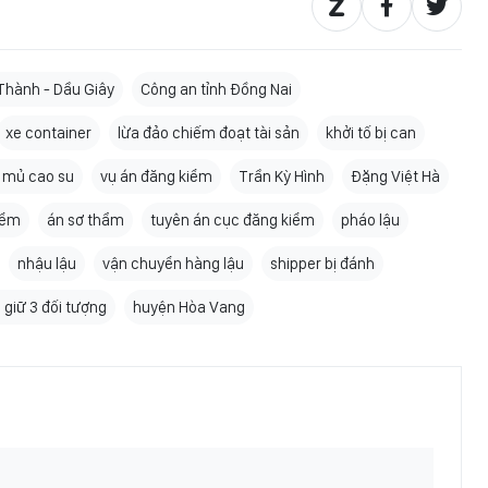
Thành - Dầu Giây
Công an tỉnh Đồng Nai
xe container
lừa đảo chiếm đoạt tài sản
khởi tố bị can
 mủ cao su
vụ án đăng kiểm
Trần Kỳ Hình
Đặng Việt Hà
iểm
án sơ thẩm
tuyên án cục đăng kiểm
pháo lậu
nhậu lậu
vận chuyển hàng lậu
shipper bị đánh
 giữ 3 đối tượng
huyện Hòa Vang