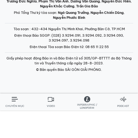
Trương Đức Nghĩa
,
Phạm Thị Vân Anh
,
Dương Văn Quang
,
Nguyễn Đức Hiển
,
Nguyễn Khắc Cường
,
Trần Gia Bảo
Phó Tổng Thư ký tòa soạn:
Ngô Quang Trưởng
,
Nguyễn Chiến Dũng
,
Nguyễn Phước Bình
Tòa soạn
: 432-434 Nguyễn Thị Minh Khai, Phường Bàn Cờ, TP.HCM
Điện thoại Báo SGGP
: (028) 3.9294.091, 3.9294.092, 3.9294.093,
3.9294.097, 3.9294.098
Điện thoại Tòa soạn Báo Điện tử
: 08 65 11 22 55
Giấy phép hoạt động Báo in và Báo Điện tử số 305/GP-BTTTT do Bộ Thông
tin và Truyền thông cấp ngày 28-8-2023.
© Bản quyền Báo SÀI GÒN GIẢI PHÓNG.
INFOGRAPHIC /
CHUYÊN MỤC
VIDEO
PODCAST
LONGFORM