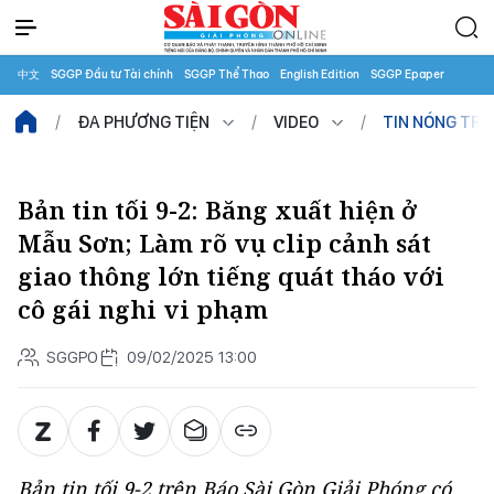
中文
SGGP Đầu tư Tài chính
SGGP Thể Thao
English Edition
SGGP Epaper
ĐA PHƯƠNG TIỆN
VIDEO
TIN NÓNG TR
Bản tin tối 9-2: Băng xuất hiện ở
Mẫu Sơn; Làm rõ vụ clip cảnh sát
giao thông lớn tiếng quát tháo với
cô gái nghi vi phạm
SGGPO
09/02/2025 13:00
Bản tin tối 9-2 trên Báo Sài Gòn Giải Phóng có