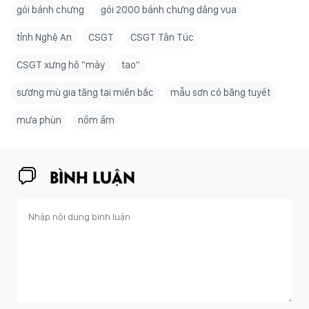
gói bánh chưng
gói 2000 bánh chưng dâng vua
tỉnh Nghệ An
CSGT
CSGT Tân Túc
CSGT xưng hô "mày
tao"
sương mù gia tăng tại miền bắc
mẫu sơn có băng tuyết
mưa phùn
nồm ẩm
BÌNH LUẬN