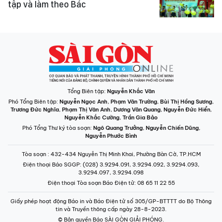
tập và làm theo Bác
Tổng Biên tập:
Nguyễn Khắc Văn
Phó Tổng Biên tập:
Nguyễn Ngọc Anh
,
Phạm Văn Trường
,
Bùi Thị Hồng Sương
,
Trương Đức Nghĩa
,
Phạm Thị Vân Anh
,
Dương Văn Quang
,
Nguyễn Đức Hiển
,
Nguyễn Khắc Cường
,
Trần Gia Bảo
Phó Tổng Thư ký tòa soạn:
Ngô Quang Trưởng
,
Nguyễn Chiến Dũng
,
Nguyễn Phước Bình
Tòa soạn
: 432-434 Nguyễn Thị Minh Khai, Phường Bàn Cờ, TP.HCM
Điện thoại Báo SGGP
: (028) 3.9294.091, 3.9294.092, 3.9294.093,
3.9294.097, 3.9294.098
Điện thoại Tòa soạn Báo Điện tử
: 08 65 11 22 55
Giấy phép hoạt động Báo in và Báo Điện tử số 305/GP-BTTTT do Bộ Thông
tin và Truyền thông cấp ngày 28-8-2023.
© Bản quyền Báo SÀI GÒN GIẢI PHÓNG.