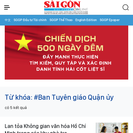
中文
SGGP Đầu tư Tài chính
SGGP Thể Thao
English Edition
SGGP Epaper
Từ khóa:
#Ban Tuyên giáo Quận ủy
có
5
kết quả
Lan tỏa Không gian văn hóa Hồ Chí