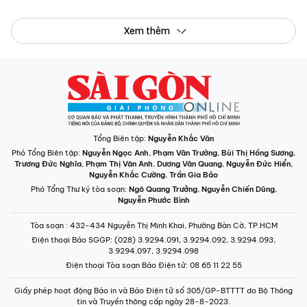
Xem thêm
Tổng Biên tập:
Nguyễn Khắc Văn
Phó Tổng Biên tập:
Nguyễn Ngọc Anh
,
Phạm Văn Trường
,
Bùi Thị Hồng Sương
,
Trương Đức Nghĩa
,
Phạm Thị Vân Anh
,
Dương Văn Quang
,
Nguyễn Đức Hiển
,
Nguyễn Khắc Cường
,
Trần Gia Bảo
Phó Tổng Thư ký tòa soạn:
Ngô Quang Trưởng
,
Nguyễn Chiến Dũng
,
Nguyễn Phước Bình
Tòa soạn
: 432-434 Nguyễn Thị Minh Khai, Phường Bàn Cờ, TP.HCM
Điện thoại Báo SGGP
: (028) 3.9294.091, 3.9294.092, 3.9294.093,
3.9294.097, 3.9294.098
Điện thoại Tòa soạn Báo Điện tử
: 08 65 11 22 55
Giấy phép hoạt động Báo in và Báo Điện tử số 305/GP-BTTTT do Bộ Thông
tin và Truyền thông cấp ngày 28-8-2023.