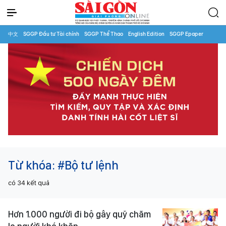
中文
SGGP Đầu tư Tài chính
SGGP Thể Thao
English Edition
SGGP Epaper
Từ khóa:
#Bộ tư lệnh
có
34
kết quả
Hơn 1.000 người đi bộ gây quỹ chăm