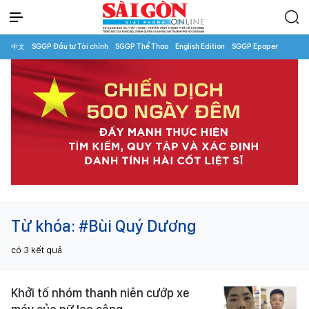
中文
SGGP Đầu tư Tài chính
SGGP Thể Thao
English Edition
SGGP Epaper
Từ khóa:
#Bùi Quý Dương
có
3
kết quả
Khởi tố nhóm thanh niên cướp xe