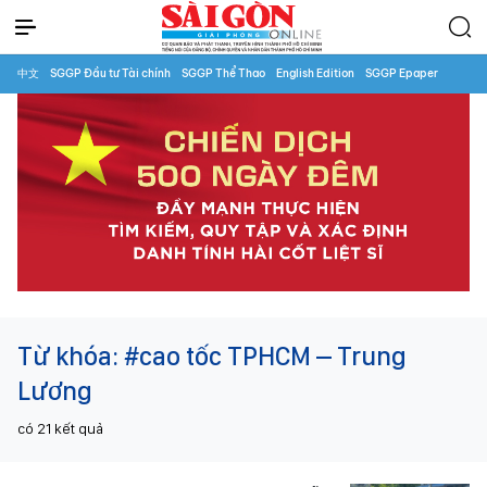
中文
SGGP Đầu tư Tài chính
SGGP Thể Thao
English Edition
SGGP Epaper
Từ khóa:
#cao tốc TPHCM – Trung
Lương
có
21
kết quả