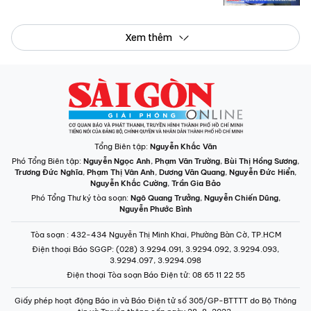
Xem thêm
Tổng Biên tập:
Nguyễn Khắc Văn
Phó Tổng Biên tập:
Nguyễn Ngọc Anh
,
Phạm Văn Trường
,
Bùi Thị Hồng Sương
,
Trương Đức Nghĩa
,
Phạm Thị Vân Anh
,
Dương Văn Quang
,
Nguyễn Đức Hiển
,
Nguyễn Khắc Cường
,
Trần Gia Bảo
Phó Tổng Thư ký tòa soạn:
Ngô Quang Trưởng
,
Nguyễn Chiến Dũng
,
Nguyễn Phước Bình
Tòa soạn
: 432-434 Nguyễn Thị Minh Khai, Phường Bàn Cờ, TP.HCM
Điện thoại Báo SGGP
: (028) 3.9294.091, 3.9294.092, 3.9294.093,
3.9294.097, 3.9294.098
Điện thoại Tòa soạn Báo Điện tử
: 08 65 11 22 55
Giấy phép hoạt động Báo in và Báo Điện tử số 305/GP-BTTTT do Bộ Thông