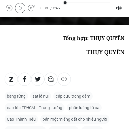
0:00
/
11:48
Tổng hợp: THỤY QUYÊN
THỤY QUYÊN
băng rừng
sạt lở núi
cấp cứu trong đêm
cao tốc TPHCM – Trung Lương
phân luồng từ xa
Cao Thành Hiếu
bán một miếng đất cho nhiều người