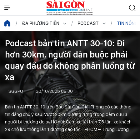
ĐA PHƯƠNG TIỆN
PODCAST
TIN NÓNG
Podcast bản tin ANTT 30-10: Đi
hơn 30km, người dân buộc phải
quay đầu do không phân luồng từ
xa
SGGPO
30/10/2025 09:30
Bản tin ANTT 30-10 trên Báo Sài Gòn Giải Phóng có các thông
tin đáng chú ý sau: Vượt 20km đường rừng trong đêm cứu 3
người bị thương do sạt lở núi; Cấm xe tải trên 7,5 tấn, xe khách
29 chỗ lưu thông làn 1 đường cao tốc TPHCM – Trung Lương...