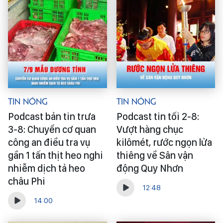
Tin Nóng
Tin Nóng
Podcast bản tin trưa
Podcast tin tối 2-8:
3-8: Chuyển cơ quan
Vượt hàng chục
công an điều tra vụ
kilômét, rước ngọn lửa
gần 1 tấn thịt heo nghi
thiêng về Sân vận
nhiễm dịch tả heo
động Quy Nhơn
châu Phi
12:48
14:00