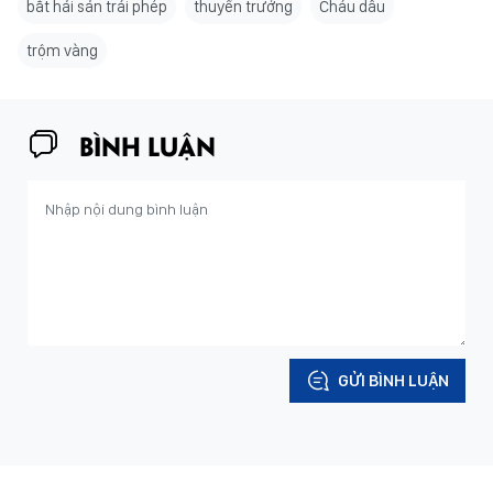
bắt hải sản trái phép
thuyền trưởng
Cháu dâu
trộm vàng
BÌNH LUẬN
GỬI BÌNH LUẬN