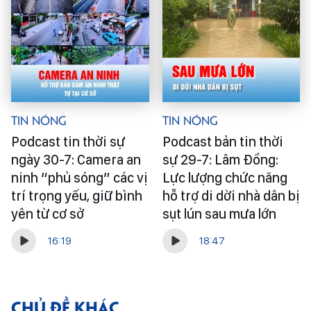
Tin Nóng
Tin Nóng
Podcast tin thời sự
Podcast bản tin thời
ngày 30-7: Camera an
sự 29-7: Lâm Đồng:
ninh “phủ sóng” các vị
Lực lượng chức năng
trí trọng yếu, giữ bình
hỗ trợ di dời nhà dân bị
yên từ cơ sở
sụt lún sau mưa lớn
16:19
18:47
CHỦ ĐỀ KHÁC