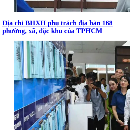
Địa chỉ BHXH phụ trách địa bàn 168
phường, xã, đặc khu của TPHCM