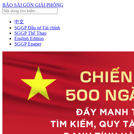
BÁO SÀI GÒN GIẢI PHÓNG
中文
SGGP Đầu tư Tài chính
SGGP Thể Thao
English Edition
SGGP Epaper