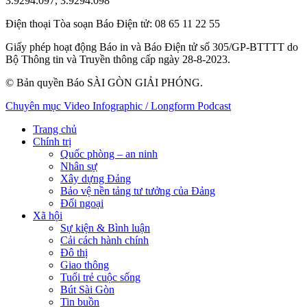
3.9294.097, 3.9294.098
Điện thoại Tòa soạn Báo Điện tử
: 08 65 11 22 55
Giấy phép hoạt động Báo in và Báo Điện tử số 305/GP-BTTTT do
Bộ Thông tin và Truyền thông cấp ngày 28-8-2023.
© Bản quyền Báo SÀI GÒN GIẢI PHÓNG.
Chuyên mục
Video
Infographic / Longform
Podcast
Trang chủ
Chính trị
Quốc phòng – an ninh
Nhân sự
Xây dựng Đảng
Bảo vệ nền tảng tư tưởng của Đảng
Đối ngoại
Xã hội
Sự kiện & Bình luận
Cải cách hành chính
Đô thị
Giao thông
Tuổi trẻ cuộc sống
Bút Sài Gòn
Tin buồn