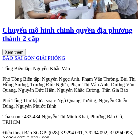
Chuyển mô hình chính quyền địa phương
thành 2 cấp
Xem thêm
BÁO SÀI GÒN GIẢI PHÓNG
Tổng Biên tập:
Nguyễn Khắc Văn
Phó Tổng Biên tập:
Nguyễn Ngọc Anh
,
Phạm Văn Trường
,
Bùi Thị
Hồng Sương
,
Trương Đức Nghĩa
,
Phạm Thị Vân Anh
,
Dương Văn
Quang
,
Nguyễn Đức Hiển
,
Nguyễn Khắc Cường
,
Trần Gia Bảo
Phó Tổng Thư ký tòa soạn:
Ngô Quang Trưởng
,
Nguyễn Chiến
Dũng
,
Nguyễn Phước Bình
Tòa soạn
: 432-434 Nguyễn Thị Minh Khai, Phường Bàn Cờ,
TP.HCM
Điện thoại Báo SGGP
: (028) 3.9294.091, 3.9294.092, 3.9294.093,