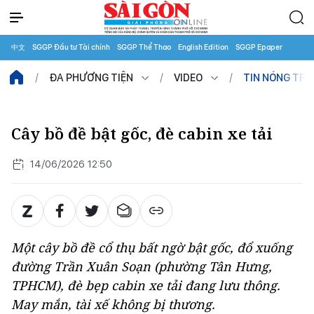
中文
SGGP Đầu tư Tài chính
SGGP Thể Thao
English Edition
SGGP Epaper
ĐA PHƯƠNG TIỆN
VIDEO
TIN NÓNG TR
Cây bồ đề bật gốc, đè cabin xe tải
14/06/2026 12:50
Một cây bồ đề cổ thụ bất ngờ bật gốc, đổ xuống
đường Trần Xuân Soạn (phường Tân Hưng,
TPHCM), đè bẹp cabin xe tải đang lưu thông.
May mắn, tài xế không bị thương.