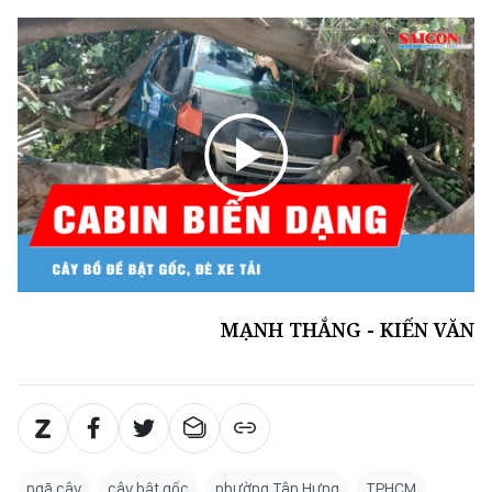
MẠNH THẮNG - KIẾN VĂN
ngã cây
cây bật gốc
phường Tân Hưng
TPHCM