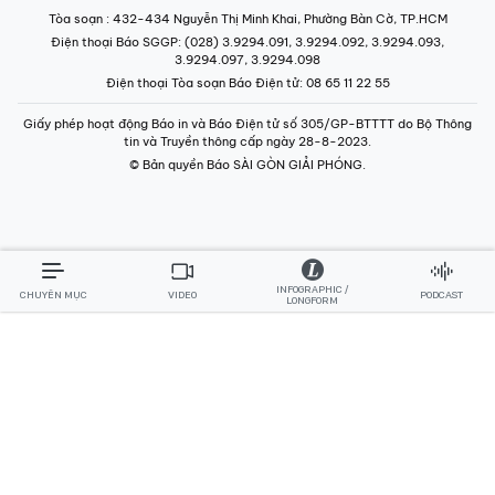
Tòa soạn
: 432-434 Nguyễn Thị Minh Khai, Phường Bàn Cờ, TP.HCM
Điện thoại Báo SGGP
: (028) 3.9294.091, 3.9294.092, 3.9294.093,
3.9294.097, 3.9294.098
Điện thoại Tòa soạn Báo Điện tử
: 08 65 11 22 55
Giấy phép hoạt động Báo in và Báo Điện tử số 305/GP-BTTTT do Bộ Thông
tin và Truyền thông cấp ngày 28-8-2023.
© Bản quyền Báo SÀI GÒN GIẢI PHÓNG.
INFOGRAPHIC /
CHUYÊN MỤC
VIDEO
PODCAST
LONGFORM