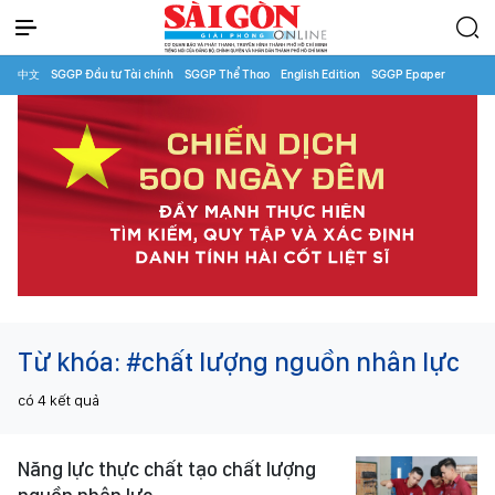
中文
SGGP Đầu tư Tài chính
SGGP Thể Thao
English Edition
SGGP Epaper
Từ khóa:
#chất lượng nguồn nhân lực
có
4
kết quả
Năng lực thực chất tạo chất lượng