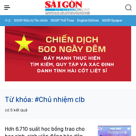
中文
SGGP Đầu tư Tài chính
SGGP Thể Thao
English Edition
SGGP Epaper
Từ khóa:
#Chủ nhiệm clb
có
5
kết quả
Hơn 6.710 suất học bổng trao cho