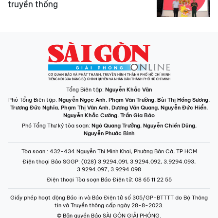
truyền thống
Tổng Biên tập:
Nguyễn Khắc Văn
Phó Tổng Biên tập:
Nguyễn Ngọc Anh
,
Phạm Văn Trường
,
Bùi Thị Hồng Sương
,
Trương Đức Nghĩa
,
Phạm Thị Vân Anh
,
Dương Văn Quang
,
Nguyễn Đức Hiển
,
Nguyễn Khắc Cường
,
Trần Gia Bảo
Phó Tổng Thư ký tòa soạn:
Ngô Quang Trưởng
,
Nguyễn Chiến Dũng
,
Nguyễn Phước Bình
Tòa soạn
: 432-434 Nguyễn Thị Minh Khai, Phường Bàn Cờ, TP.HCM
Điện thoại Báo SGGP
: (028) 3.9294.091, 3.9294.092, 3.9294.093,
3.9294.097, 3.9294.098
Điện thoại Tòa soạn Báo Điện tử
: 08 65 11 22 55
Giấy phép hoạt động Báo in và Báo Điện tử số 305/GP-BTTTT do Bộ Thông
tin và Truyền thông cấp ngày 28-8-2023.
© Bản quyền Báo SÀI GÒN GIẢI PHÓNG.